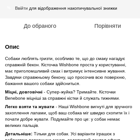
Ввійти
для відображення накопичувальної знижки
%
До обраного
Порівняти
Опис
Собаки люблять гризти, особливо те, що до смаку нагадує
справжній бекон. Кісточка Wishbone проста у користуванні,
має приголомшливий смак і витримує інтенсивне жування.
Завдяки справжньому бекону, що просочив всю поверхню,
бажання вашого собаки здійсниться.
Міцні, довговічні
- Супер-жуйка? Тримайте. Кісточки
Benebone міцніші за справжні кістки й служать тижнями.
Легко взяти та жувати
- Наші Wishbone вигнуті для зручного
захоплення лапами, щоб ваш собака міг швидко схопити їх і
почати добре жувати. Подумайте про це: у собак немає
великих пальців.
Детальніше:
Тільки для собак. Усі варіанти іграшок з
ребристою поверхнею мають додатковий дентал ефект.