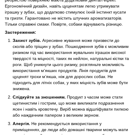
Ергономічний дизайн, навіть цуценятам легко утримувати
іграшку у зубах, що додатково стимулює їхній інстинкт кусати
та гризти. Гарантовано не містить штучних ароматизаторів.
Тільки справжні смаки. Повірте, собаки відчувають різницю.
Застереження:
Захист зубів.
Агресивне жування може призвести до
сколів або тріщин у зубах. Пошкодження зубів є можливим
ризиком під час використання жувальних іграшок високої
твердості та міцності, таких як нейлон, натуральні кістки та
роги. Щоб уникнути цього ризику, розгляньте можливість
використання м'якших продуктів. Лінія продуктів для
цуценят трохи м’якша, ніж для дорослих собак. Не
підходить для літніх собак, у яких міцність зубів може бути
знижена.
Слідкуйте за зношенням.
Продукт з часом може стати
щетинистим і гострим, що може викликати подразнення
ясен і навіть кровотечу. Виріб можна відшліфувати пилкою
або наждачним папером з великим зерном.
Алергія.
Не рекомендується використання у
приміщеннях, де люди або домашні тварини можуть мати