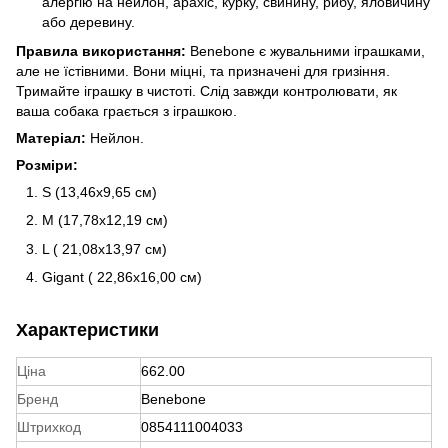
алергію на нейлон, арахіс, курку, свинину, рибу, яловичину
або деревину.
Правила використання:
Benebone є жувальними іграшками,
але не їстівними. Вони міцні, та призначені для гризіння.
Тримайте іграшку в чистоті. Слід завжди контролювати, як
ваша собака грається з іграшкою.
Матеріал:
Нейлон.
Розміри:
S (13,46х9,65 см)
M (17,78х12,19 см)
L (
21,08х13,97 см)
Gigant (
22,86х16,00 см)
Характеристики
Ціна
662.00
Бренд
Benebone
Штрихкод
0854111004033