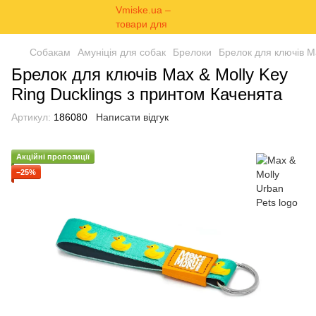
Собакам
Амуніція для собак
Брелоки
Брелок для ключів M
Брелок для ключів Max & Molly Key
Ring Ducklings з принтом Каченята
Артикул:
186080
Написати відгук
Акційні пропозиції
−25%