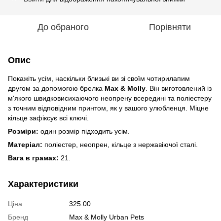
До обраного
Порівняти
Опис
Покажіть усім, наскільки близькі ви зі своїм чотирилапим
другом за допомогою брелка
Max & Molly
. Він виготовлений із
м'якого швидковисихаючого неопрену всередині та поліестеру
з точним відповідним принтом, як у вашого улюбленця. Міцне
кільце зафіксує всі ключі.
Розміри:
один розмір підходить усім.
Матеріал:
поліестер, неопрен, кільце з нержавіючої сталі.
Вага в грамах:
21.
Характеристики
Ціна
325.00
Бренд
Max & Molly Urban Pets