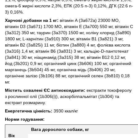
омега-6 жирні кислоти 2,3%, EПК (20:5 n-3) 0,12%, ДГК (22:6 n-
3) 0,16%.
Харчові добавки на 1 кг:
вітамін А (3a672a) 23000 МО,
вітамін D3 (3a671) 1700 МО, вітамін Е (3a700) 550 мг, вітамін С
(3a312) 350 мг, таурин (3a370) 1500 мг, холіну хлорид (3a890)
1800 мг, L-карнітин (3a910) 300 мг, вітамін B1 (3a821) 3 мг,
вітамін B2 (3a825i) 11 мг, біотин (3a880) 4 мг, фолієва кислота
(3a316) 1,4 мг, вітамін B6 (3a831) 3 мг, кальцію-D-пантотенат
(3a841) 30 мг, ніацинамід (3a315) 38 мг, вітамін B12 0,12 мг,
йод (3b201) 0,9 мг, органічний цинк (3b606) 100 мг, органічний
марганець (3b504) 45 мг, органічна мідь (3b406) 20 мг,
органічне залізо (3b106) 88 мг, органічний селен (3b810) 0,18
мг.
Містить схвалені ЄС антиоксиданти:
екстракти токоферолу
з рослинної олії (1b306(i)), аскорбілпальмітат (1b304) та
екстракт розмарину.
Енергетична цінність:
3930 ккал/кг
Норми годування:
Вага дорослого собаки, кг
Вік