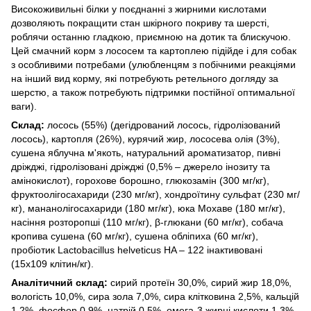
Високоживильні білки у поєднанні з жирними кислотами
дозволяють покращити стан шкірного покриву та шерсті,
роблячи останню гладкою, приємною на дотик та блискучою.
Цей смачний корм з лососем та картоплею підійде і для собак
з особливими потребами (улюбленцям з побічними реакціями
на інший вид корму, які потребують ретельного догляду за
шерстю, а також потребують підтримки постійної оптимальної
ваги).
Склад:
лосось (55%) (дегідрований лосось, гідролізований
лосось), картопля (26%), курячий жир, лососева олія (3%),
сушена яблучна м'якоть, натуральний ароматизатор, пивні
дріжджі, гідролізовані дріжджі (0,5% – джерело інозиту та
амінокислот), горохове борошно, глюкозамін (300 мг/кг),
фруктоолігосахариди (230 мг/кг), хондроїтину сульфат (230 мг/
кг), мананолігосахариди (180 мг/кг), юка Мохаве (180 мг/кг),
насіння розторопші (110 мг/кг), β-глюкани (60 мг/кг), собача
кропива сушена (60 мг/кг), сушена обліпиха (60 мг/кг),
пробіотик Lactobacillus helveticus HA – 122 інактивовані
(15x109 клітин/кг).
Аналітичний склад:
сирий протеїн 30,0%, сирий жир 18,0%,
вологість 10,0%, сира зола 7,0%, сира клітковина 2,5%, кальцій
1,2%, фосфор 0,9%, натрій 0,5%, омега-3 жирні кислоти 1,3%,