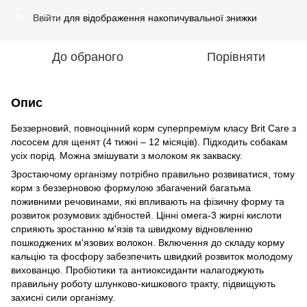
Ввійти
для відображення накопичувальної знижки
%
До обраного
Порівняти
Опис
Беззерновий, повноцінний корм суперпреміум класу Brit Care з
лососем для щенят (4 тижні – 12 місяців). Підходить собакам
усіх порід. Можна змішувати з молоком як закваску.
Зростаючому організму потрібно правильно розвиватися, тому
корм з беззерновою формулою збагачений багатьма
поживними речовинами, які впливають на фізичну форму та
розвиток розумових здібностей. Цінні омега-3 жирні кислоти
сприяють зростанню м'язів та швидкому відновленню
пошкоджених м'язових волокон. Включення до складу корму
кальцію та фосфору забезпечить швидкий розвиток молодому
вихованцю. Пробіотики та антиоксиданти налагоджують
правильну роботу шлунково-кишкового тракту, підвищують
захисні сили організму.