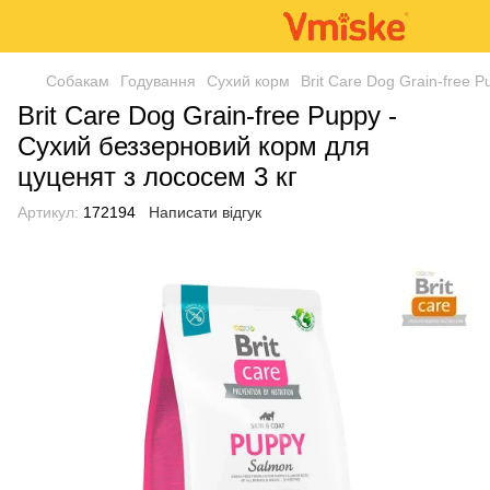
Собакам
Годування
Сухий корм
Brit Care Dog Grain-free 
Brit Care Dog Grain-free Puppy -
Сухий беззерновий корм для
цуценят з лососем 3 кг
Артикул:
172194
Написати відгук