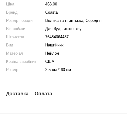
Ціна
468.00
Бренд
Coastal
Розмір породи
Велика та гігантська, Середня
Вік собаки
Для будь-якого віку
Штрихкод
76484064487
Вид
Нашийник
Матеріал
Нейлон
Країна виробник
США
Розмір
2,5 см * 60 см
Доставка
Оплата