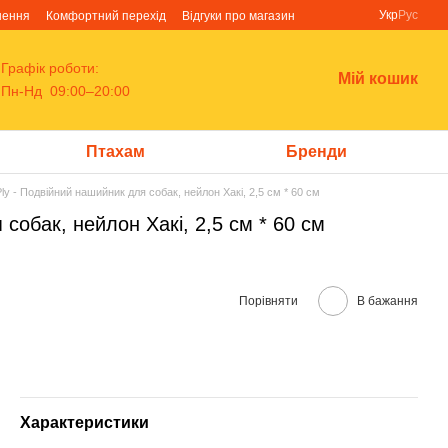
Укр
Рус
нення
Комфортний перехід
Відгуки про магазин
Графік роботи:
Мій кошик
Пн-Нд 09:00–20:00
Птахам
Бренди
Ply - Подвійний нашийник для собак, нейлон Хакі, 2,5 см * 60 см
 собак, нейлон Хакі, 2,5 см * 60 см
Порівняти
В бажання
Характеристики