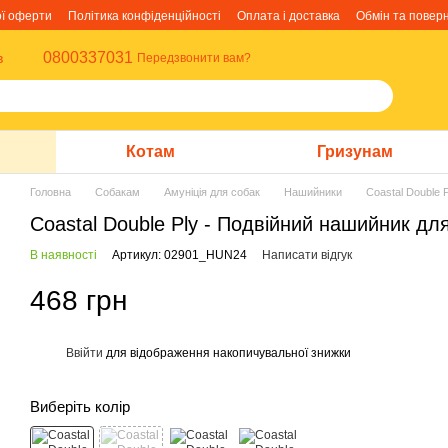
ої оферти
Політика конфіденційності
Оплата і доставка
Обмін та повер
0800337031
в
Передзвонити вам?
Котам
Гризунам
Головна
Собакам
Амуніція для собак
Нашийники
Coastal Double 
Coastal Double Ply - Подвійний нашийник для
В наявності
Артикул: 02901_HUN24
Написати відгук
468 грн
Ввійти
для відображення накопичувальної знижки
%
Виберіть колір