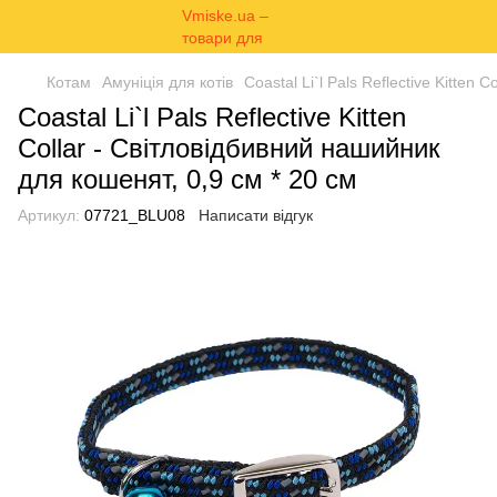
Котам
Амуніція для котів
Coastal Li`l Pals Reflective Kitten
Coastal Li`l Pals Reflective Kitten
Collar - Світловідбивний нашийник
для кошенят, 0,9 см * 20 см
Артикул:
07721_BLU08
Написати відгук