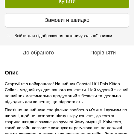
Купити
Замовити швидко
Ввійти
для відображення накопичувальної знижки
%
До обраного
Порівняти
Опис
Стартуйте з найкращого! Нашийник Coastal Lit`l Pals Kitten
Collar - модний лук для вашого кошеняти. Цей чудовий якісний
нашийник максимально продуманий з безпеки та ідеально
підходить для кошенят, що підростають.
Плетіння нашийника спеціально зроблено м'яким і вузьким по
ширині, щоб не натирати ніжну шкіру кошеня, до того ж
тварина швидше звикне до зручної йому амуніції. Крім того,
такий дизайн дозволяє виконувати регулювання по довжині
досить коректно, а отвори для пряжки не потрібні: його можна