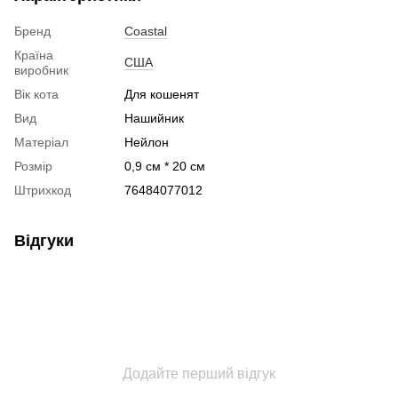
Бренд
Coastal
Країна
США
виробник
Вік кота
Для кошенят
Вид
Нашийник
Матеріал
Нейлон
Розмір
0,9 см * 20 см
Штрихкод
76484077012
Відгуки
Додайте перший відгук