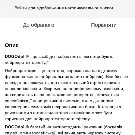
Ввійти
для відображення накопичувальної знижки
%
До обраного
Порівняти
Опис
DOGOdol
® - це засіб для собак і котів, які потребують
нейропротекторної дії.
Нейропротекція - це стратегія, спрямована на підтримку
функціональності нейрональних клітин (нейронів). Все більше
досліджень показують, що окислювальний стрес викликає
неврологічні зміни. Зокрема, на периферичному рівні зміни,
що виникають після пошкодження аферентів, стосуються
сенсибілізації ноцицептивної системи, яка є джерелом
характерних симптомів невропатичного болю. Інтеграція з
речовинами з антиоксидантною активністю може бути
корисною для нейропротекторного ефекту.
DOGOdol
® багатий на антиоксидантні речовини (босвелія,
спірея, олія європейська), які захищають нервову систему,