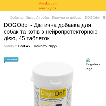
Собакам
Здоров'я собак
Вітаміни та добавки
DOGOdol - Ді
DOGOdol - Дієтична добавка для
собак та котів з нейропротекторною
дією, 45 таблеток
Артикул:
Dodl-45
Написати відгук
Новинка