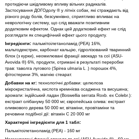
протидіючи шкідливому впливу вільних радикалів.
Застосування ДОГОдолу ® у літніх собак, які страждають від
різного роду болів, безсумнівно, сприятливо впливає на
неврологічну систему, що слід вважати позитивним
додатковим ефектом. Однак цей додатковий ефект не слід
розглядати як специфічний ефект цього продукту.
Інгредієнти:
пальмітоілетаноламід (PEA) 16%,
мальтодекстрин, карбонат кальцію, гідролізований тваринний
білок (з курки), неомилювані фракції авокадо та сої (ASU-
Avovida ®) 6%, продукти, отримані в результаті переробки
трав: таволга лугового (Spirea ulmaria L .) порошок 4%,
фітостерини 3%, магнію стеарат.
Добавки на кг:
технологічні добавки: целюлоза
мікрокристалічна, кислота кремнієва осаджена та висушена;
аромати: індійський ладан (Boswellia serrata Roxb. ex Colebr.):
екстракт олібануму 50 000 мг, європейська олива: екстракт
оливкового дерева 50 000 мг, вітаміни, провітаміни та
речовини подібної дії: вітамін С 20 000 мг
Характерні інгредієнти для 1 табл:
Пальмітоілетаноламід (PEA) - 160 мг
Неомилювані фракції авокадо та сої (ASU-Avovida ®) - 60 мг