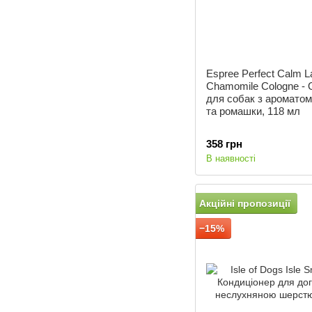
Espree Perfect Calm L
Chamomile Cologne -
для собак з аромато
та ромашки, 118 мл
358 грн
В наявності
Акційні пропозиції
−15%