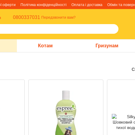
ої оферти
Політика конфіденційності
Оплата і доставка
Обмін та повер
0800337031
в
Передзвонити вам?
Котам
Гризунам
С