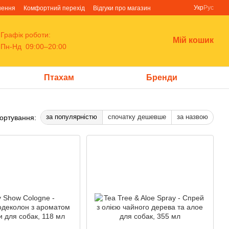
Укр
Рус
нення
Комфортний перехід
Відгуки про магазин
Графік роботи:
Мій кошик
Пн-Нд 09:00–20:00
Птахам
Бренди
за популярністю
спочатку дешевше
за назвою
ортування: