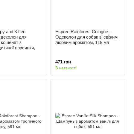
py and Kitten
Espree Rainforest Cologne -
Одеколон для
Одеколон для собак зі свіжим
 кошенят з
лісовим ароматом, 118 мл
итячої присипки,
471 грн
В наявності