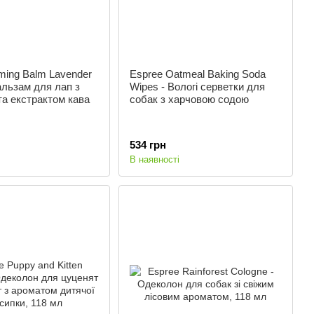
ming Balm Lavender
Espree Oatmeal Baking Soda
альзам для лап з
Wipes - Вологі серветки для
а екстрактом кава
собак з харчовою содою
534 грн
В наявності