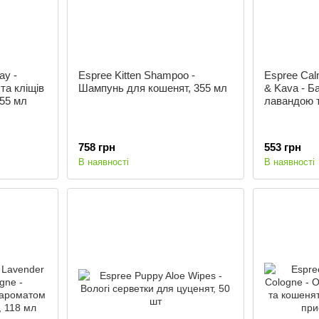
ay -
Espree Kitten Shampoo -
Espree Cal
та кліщів
Шампунь для кошенят, 355 мл
& Kava - Б
355 мл
лавандою т
758 грн
553 грн
В наявності
В наявності