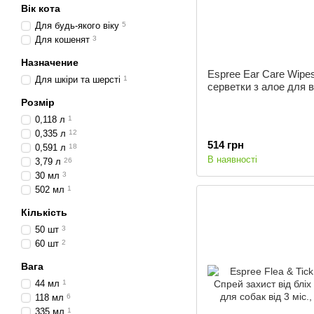
Вік кота
Для будь-якого віку
5
Для кошенят
3
Назначение
Espree Ear Care Wipes
Для шкіри та шерсті
1
серветки з алое для 
Розмір
0,118 л
1
0,335 л
12
514 грн
0,591 л
18
В наявності
3,79 л
26
30 мл
3
502 мл
1
Кількість
50 шт
3
60 шт
2
Вага
44 мл
1
118 мл
6
335 мл
1