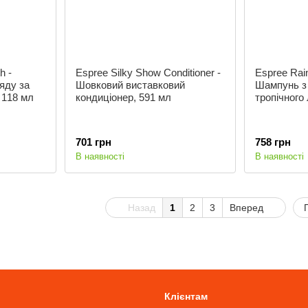
h -
Espree Silky Show Conditioner -
Espree Rai
яду за
Шовковий виставковий
Шампунь з
 118 мл
кондиціонер, 591 мл
тропічного 
701 грн
758 грн
В наявності
В наявності
Назад
1
2
3
Вперед
Клієнтам