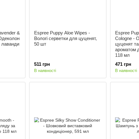
avender &
Espree Puppy Aloe Wipes -
Espree Pup
 Одеколон
Вологі серветки для цуценят,
Cologne - 
м лаванди
50 шт
цуценят та
ароматом д
118 мл
511 грн
471 грн
В наявності
В наявності