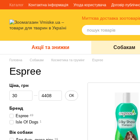
Перейти до основного контенту
Каталог
Контактна інформація
Угода користувача
Договір публічн
Блог
Про нас
Факти про TM Грандорф
Миттєва доставка зоотоварі
Акції та знижки
Собакам
Головна
Собакам
Косметика та грумінг
Espree
Espree
Ціна, грн
Від Ціна, грн
До Ціна, грн
ОК
Бренд
Espree
49
Isle Of Dogs
1
Вік собаки
Для будь-якого віку
39