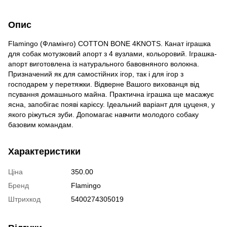
Опис
Flamingo (Фламінго) COTTON BONE 4KNOTS. Канат іграшка
для собак мотузковий апорт з 4 вузлами, кольоровий. Іграшка-
апорт виготовлена із натурального бавовняного волокна.
Призначений як для самостійних ігор, так і для ігор з
господарем у перетяжки. Відверне Вашого вихованця від
псування домашнього майна. Практична іграшка ще масажує
ясна, запобігає появі карієсу. Ідеальний варіант для цуценя, у
якого ріжуться зуби. Допомагає навчити молодого собаку
базовим командам.
Характеристики
Ціна
350.00
Бренд
Flamingo
Штрихкод
5400274305019