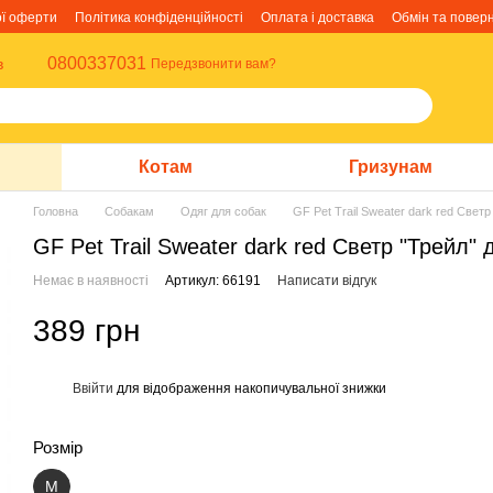
ої оферти
Політика конфіденційності
Оплата і доставка
Обмін та повер
0800337031
в
Передзвонити вам?
Котам
Гризунам
Головна
Собакам
Одяг для собак
GF Pet Trail Sweater dark red Свет
GF Pet Trail Sweater dark red Светр "Трейл"
Немає в наявності
Артикул: 66191
Написати відгук
389 грн
Ввійти
для відображення накопичувальної знижки
%
Розмір
M