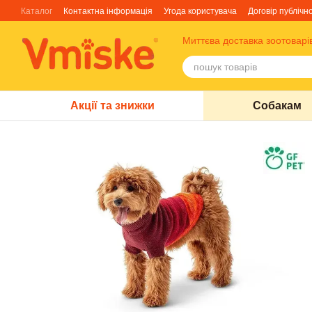
Перейти до основного контенту
Каталог
Контактна інформація
Угода користувача
Договір публічн
Блог
Про нас
Факти про TM Грандорф
Миттєва доставка зоотоварі
Акції та знижки
Собакам