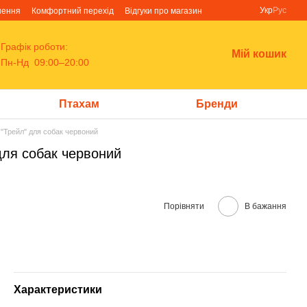
Укр
Рус
нення
Комфортний перехід
Відгуки про магазин
Графік роботи:
Мій кошик
Пн-Нд 09:00–20:00
Птахам
Бренди
р "Трейл" для собак червоний
 для собак червоний
Порівняти
В бажання
Характеристики