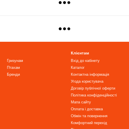
Клієнтам
Гризунам
Вхід до кабінету
Птахам
Каталог
Бренди
Контактна інформація
Угода користувача
Договір публічної оферти
Політика конфіденційності
Мапа сайту
Оплата і доставка
Обмін та повернення
Комфортний перехід