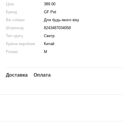
Ціна
389.00
Бренд
GF Pet
Вік собаки
Для будь-якого віку
Штрихкод
8243487034058
Тип одягу
Светр
Країна виробник
Китай
Розмір
M
Доставка
Оплата