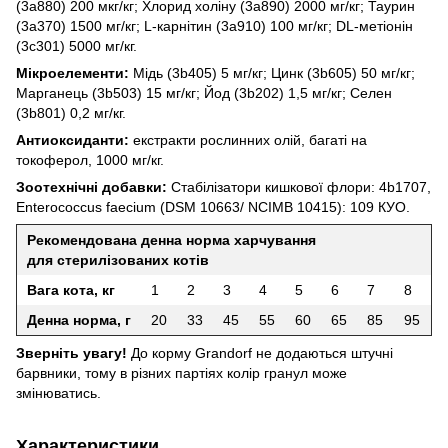
(3a880) 200 мкг/кг; Хлорид холіну (3a890) 2000 мг/кг; Таурин
(3a370) 1500 мг/кг; L-карнітин (3a910) 100 мг/кг; DL-метіонін
(3c301) 5000 мг/кг.
Мікроелементи:
Мідь (3b405) 5 мг/кг; Цинк (3b605) 50 мг/кг;
Марганець (3b503) 15 мг/кг; Йод (3b202) 1,5 мг/кг; Селен
(3b801) 0,2 мг/кг.
Антиоксиданти:
екстракти рослинних олій, багаті на
токоферол, 1000 мг/кг.
Зоотехнічні добавки:
Стабілізатори кишкової флори: 4b1707,
Enterococcus faecium (DSM 10663/ NCIMB 10415): 109 КУО.
Рекомендована денна норма харчування
для стерилізованих котів
Вага кота, кг
1
2
3
4
5
6
7
8
Денна норма, г
20
33
45
55
60
65
85
95
Зверніть увагу!
До корму Grandorf не додаються штучні
барвники, тому в різних партіях колір гранул може
змінюватись.
Характеристики