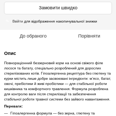
Замовити швидко
Ввійти
для відображення накопичувальної знижки
%
До обраного
Порівняти
Опис
Повнораціонний беззерновий корм на основі свіжого філе
лосося та батату, спеціально розроблений для дорослих
стерилізованих котів. Гіпоалергенна рецептура без глютену та
курки містить лише добре засвоювані інгредієнти: м’ясо, батат,
овочі, пребіотики й живі пробіотики — для стабільної роботи
кишківника та комфортного травлення. Формула розроблена
для контролю ваги після стерилізації та забезпечення
стабільної роботи травної системи без зайвого навантаження.
Переваги:
Гіпоалергенна формула — без зерна, глютену та