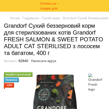
Котам
Годування
Сухий корм
Grandorf Сухий беззерновий
Grandorf Сухий беззерновий корм
для стерилізованих котів Grandorf
FRESH SALMON & SWEET POTATO
ADULT CAT STERILISED з лососем
та бататом, 400 г
Артикул:
82840
Написати відгук
Акційні пропозиції
Новинка
−12%