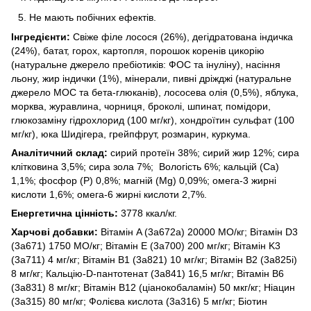
Не мають побічних ефектів.
Інгредієнти:
Свіже філе лосося (26%), дегідратована індичка
(24%), батат, горох, картопля, порошок коренів цикорію
(натуральне джерело пребіотиків: ФОС та інуліну), насіння
льону, жир індички (1%), мінерали, пивні дріжджі (натуральне
джерело МОС та бета-глюканів), лососева олія (0,5%), яблука,
морква, журавлина, чорниця, броколі, шпинат, помідори,
глюкозаміну гідрохлорид (100 мг/кг), хондроїтин сульфат (100
мг/кг), юка Шидігера, грейпфрут, розмарин, куркума.
Аналітичний склад:
сирий протеїн 38%; сирий жир 12%; сира
клітковина 3,5%; сира зола 7%; Вологість 6%; кальцій (Ca)
1,1%; фосфор (P) 0,8%; магній (Mg) 0,09%; омега-3 жирні
кислоти 1,6%; омега-6 жирні кислоти 2,7%.
Енергетична цінність:
3778 ккал/кг.
Харчові добавки:
Вітамін A (3a672a) 20000 МО/кг; Вітамін D3
(3a671) 1750 МО/кг; Вітамін E (3a700) 200 мг/кг; Вітамін K3
(3a711) 4 мг/кг; Вітамін B1 (3a821) 10 мг/кг; Вітамін B2 (3a825i)
8 мг/кг; Кальцію-D-пантотенат (3a841) 16,5 мг/кг; Вітамін B6
(3a831) 8 мг/кг; Вітамін B12 (ціанокобаламін) 50 мкг/кг; Ніацин
(3a315) 80 мг/кг; Фолієва кислота (3a316) 5 мг/кг; Біотин