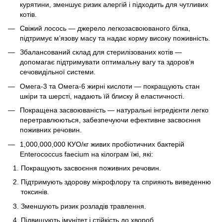
курятини, зменшує ризик алергій і підходить для чутливих
котів.
Свіжий лосось — джерело легкозасвоюваного білка,
підтримує м’язову масу та надає корму високу поживність.
Збалансований склад для стерилізованих котів —
допомагає підтримувати оптимальну вагу та здоров’я
сечовидільної системи.
Омега-3 та Омега-6 жирні кислоти — покращують стан
шкіри та шерсті, надають їй блиску й еластичності.
Покращена засвоюваність — натуральні інгредієнти легко
перетравлюються, забезпечуючи ефективне засвоєння
поживних речовин.
1,000,000,000 КУО/кг живих пробіотичних бактерій
Enterococcus faecium на кілограм їжі, які:
Покращують засвоєння поживних речовин.
Підтримують здорову мікрофлору та сприяють виведенню
токсинів.
Зменшують ризик розладів травлення.
Підвищують імунітет і стійкість до хвороб.