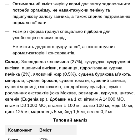
Оптимальний вміст жирів у кормі дає змогу задовольнити
потреби організму, не навантажуючи печінку та
підшлункову залозу гавчика, а також сприяє підтриманню
нормальної ваги
Розмір і форма гранул спеціально підібрані для
улюбленців великих порід
Не містить доданого цукру та сої, а також штучних
ароматизаторів і консервантів.
Склад:
Зневоднена яловичина (27%), кукурудза, кукурудзяні
висівки, пшеничні висівки, пшениця, гідролізована куряча
печінка (2%), яловичий жир (0,5%), сушена бурякова м'якоть,
мінерали, сушені броколі, сушені томати, сушений шпинат,
сушені чорниці, глюкозамін, хондроїтину сульфат, суміш
рослинних екстрактів (юка Мохаве, розмарин, куркума, цитрус,
євгенія (Eugenia sp.). Добавки на 1 кг: вітамін A 14000 МО,
вітамін D3 1000 МО, вітамін E 100 мг, залізо 100 мг, мідь 10 мг,
цинк 125 мг, марганець 5 мг, йод 1,5 мг, селен 0,2 мг.
Типовий аналіз
Компонент
Вміст
білки
22%