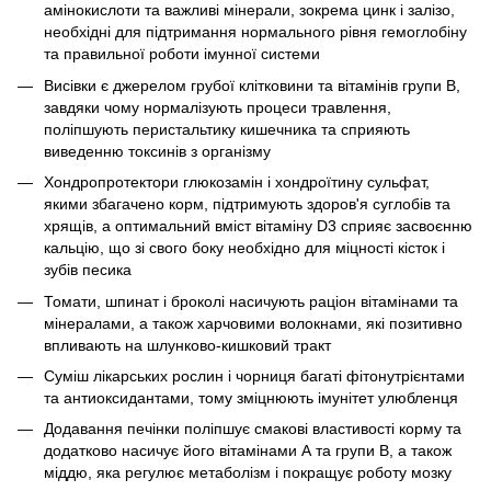
амінокислоти та важливі мінерали, зокрема цинк і залізо,
необхідні для підтримання нормального рівня гемоглобіну
та правильної роботи імунної системи
Висівки є джерелом грубої клітковини та вітамінів групи B,
завдяки чому нормалізують процеси травлення,
поліпшують перистальтику кишечника та сприяють
виведенню токсинів з організму
Хондропротектори глюкозамін і хондроїтину сульфат,
якими збагачено корм, підтримують здоров'я суглобів та
хрящів, а оптимальний вміст вітаміну D3 сприяє засвоєнню
кальцію, що зі свого боку необхідно для міцності кісток і
зубів песика
Томати, шпинат і броколі насичують раціон вітамінами та
мінералами, а також харчовими волокнами, які позитивно
впливають на шлунково-кишковий тракт
Суміш лікарських рослин і чорниця багаті фітонутрієнтами
та антиоксидантами, тому зміцнюють імунітет улюбленця
Додавання печінки поліпшує смакові властивості корму та
додатково насичує його вітамінами А та групи B, а також
міддю, яка регулює метаболізм і покращує роботу мозку