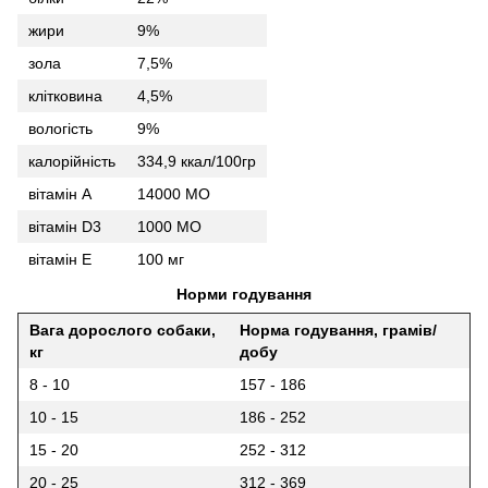
жири
9%
зола
7,5%
клітковина
4,5%
вологість
9%
калорійність
334,9 ккал/100гр
вітамін А
14000 МО
вітамін D3
1000 МО
вітамін E
100 мг
Норми годування
Вага дорослого собаки,
Норма годування, грамів/
кг
добу
8 - 10
157 - 186
10 - 15
186 - 252
15 - 20
252 - 312
20 - 25
312 - 369