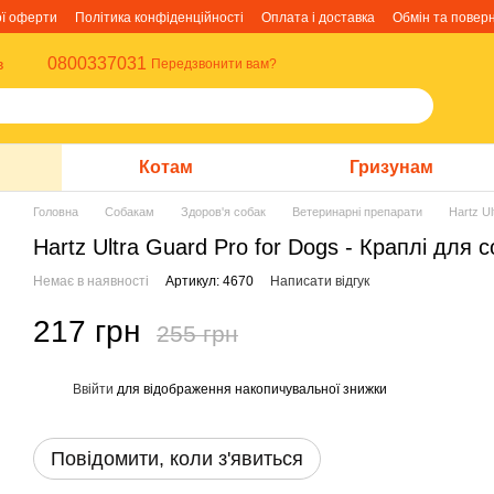
ої оферти
Політика конфіденційності
Оплата і доставка
Обмін та повер
0800337031
в
Передзвонити вам?
Котам
Гризунам
Головна
Собакам
Здоров'я собак
Ветеринарні препарати
Hartz Ul
Hartz Ultra Guard Pro for Dogs - Краплі для соб
Немає в наявності
Артикул: 4670
Написати відгук
217 грн
255 грн
Ввійти
для відображення накопичувальної знижки
%
Повідомити, коли з'явиться