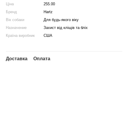
Ціна
255.00
Бренд
Hartz
Вік собаки
Для будь-якого віку
Назначение
Захист від кліщів та бліх
Країна виробник
США
Доставка
Оплата