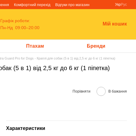
Укр
Рус
нення
Комфортний перехід
Відгуки про магазин
Графік роботи:
Мій кошик
Пн-Нд 09:00–20:00
Птахам
Бренди
tra Guard Pro for Dogs - Краплі для собак (5 в 1) від 2,5 кг до 6 кг (1 піпетка)
ак (5 в 1) від 2,5 кг до 6 кг (1 піпетка)
Порівняти
В бажання
Характеристики