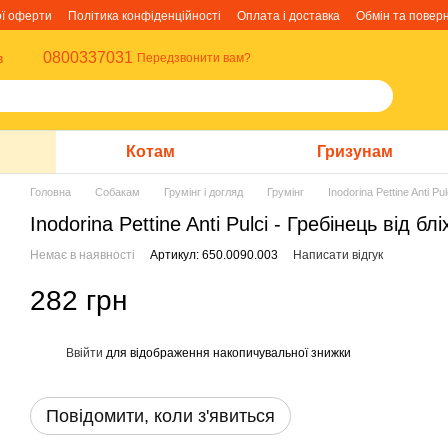
ої оферти
Політика конфіденційності
Оплата і доставка
Обмін та повер
0800337031
в
Передзвонити вам?
Котам
Гризунам
Головна
Собакам
Грумінг і догляд
Грумінг
Inodorina Pettine Anti Pu
Inodorina Pettine Anti Pulci - Гребінець від бл
Немає в наявності
Артикул: 650.0090.003
Написати відгук
282 грн
Ввійти
для відображення накопичувальної знижки
%
Повідомити, коли з'явиться