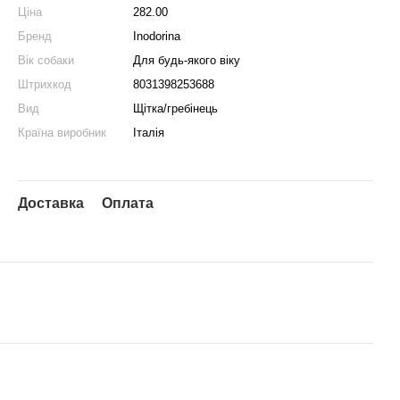
Ціна
282.00
Бренд
Inodorina
Вік собаки
Для будь-якого віку
Штрихкод
8031398253688
Вид
Щітка/гребінець
Країна виробник
Італія
Доставка
Оплата