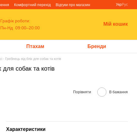
Укр
Рус
нення
Комфортний перехід
Відгуки про магазин
Графік роботи:
Мій кошик
Пн-Нд 09:00–20:00
Птахам
Бренди
lci - Гребінець від бліх для собак та котів
іх для собак та котів
Порівняти
В бажання
Характеристики