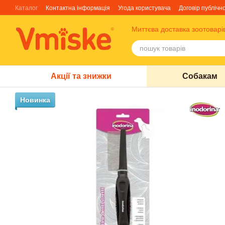
Перейти до основного контенту
Каталог
Контактна інформація
Угода користувача
Договір публічн
Блог
Про нас
Факти про TM Грандорф
Миттєва доставка зоотоварі
Акції та знижки
Собакам
Новинка