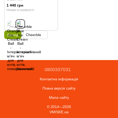
1 440 грн
Немає в наявності
Бренд
Cheerble
0800337031
Контактна інформація
Повна версія сайту
Мапа сайту
© 2014—2026
VMISKE.ua