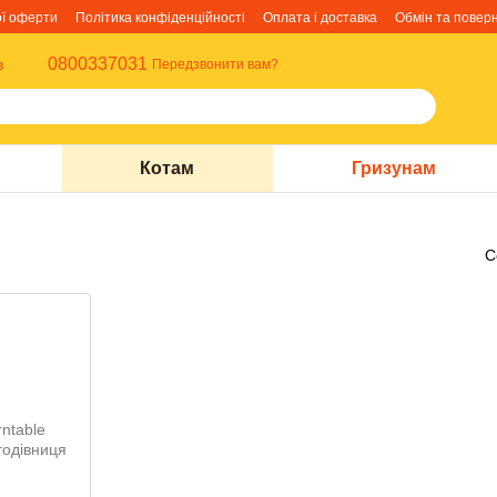
ої оферти
Політика конфіденційності
Оплата і доставка
Обмін та повер
0800337031
в
Передзвонити вам?
Котам
Гризунам
С