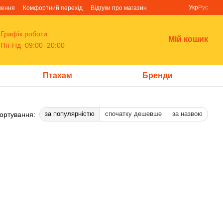
Укр
Рус
нення
Комфортний перехід
Відгуки про магазин
Графік роботи:
Мій кошик
Пн-Нд 09:00–20:00
Птахам
Бренди
за популярністю
спочатку дешевше
за назвою
ортування: