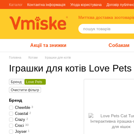
Перейти до основного контенту
Каталог
Контактна інформація
Угода користувача
Договір публічн
Блог
Про нас
Факти про TM Грандорф
Миттєва доставка зоотоварі
Акції та знижки
Собакам
Головна
Котам
Іграшки для котів
Іграшки для котів Love Pets
Бренд:
Love Pets
Очистити фільтр
Бренд
Cheerble
3
Coastal
2
Crazy
2
Croci
30
Joyser
1