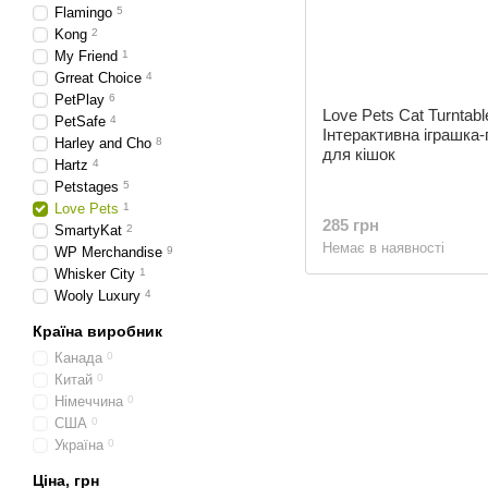
Flamingo
5
Kong
2
My Friend
1
Grreat Choice
4
PetPlay
6
Love Pets Cat Turntabl
PetSafe
4
Інтерактивна іграшка-
Harley and Cho
8
для кішок
Hartz
4
Petstages
5
Love Pets
1
285 грн
SmartyKat
2
Немає в наявності
WP Merchandise
9
Whisker City
1
Wooly Luxury
4
Країна виробник
Канада
0
Китай
0
Німеччина
0
США
0
Україна
0
Ціна, грн