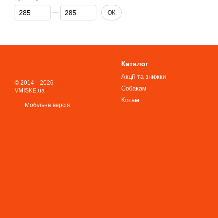
Від Ціна, грн
До Ціна, грн
ОК
Каталог
Акції та знижки
© 2014—2026
Собакам
VMISKE.ua
Котам
Мобільна версія