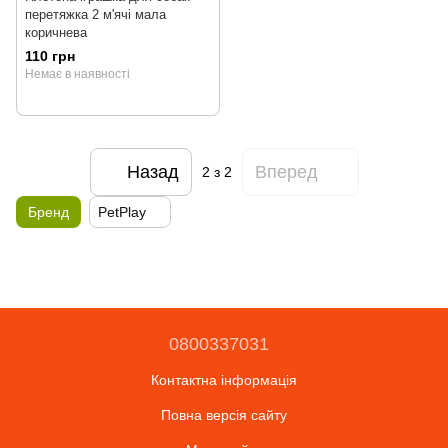
перетяжка 2 м'ячі мала
коричнева
110 грн
Немає в наявності
Назад
Вперед
2
з 2
Бренд
PetPlay
0800337031
Контактна інформація
Повна версія сайту