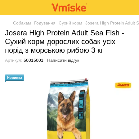
Собакам
Годування
Сухий корм
Josera High Protein Adult
Josera High Protein Adult Sea Fish -
Сухий корм дорослих собак усіх
порід з морською рибою 3 кг
Артикул:
50015001
Написати відгук
Новинка