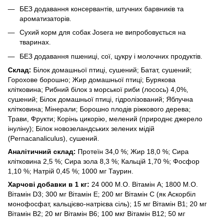
БЕЗ додавання консервантів, штучних барвників та
ароматизаторів.
Сухий корм для собак Josera не випробовується на
тваринах.
БЕЗ додавання пшениці, сої, цукру і молочних продуктів.
Склад:
Білок домашньої птиці, сушений; Батат, сушений;
Горохове борошно; Жир домашньої птиці; Бурякова
клітковина; Рибний білок з морської риби (лосось) 4,0%,
сушений; Білок домашньої птиці, гідролізований; Яблучна
клітковина; Мінерали; Борошно плодів ріжкового дерева;
Трави, Фрукти; Корінь цикорію, мелений (природнє джерело
інуліну); Білок новозеландських зелених мідій
(Pernacanaliculus), сушений.
Аналітичний склад:
Протеїн 34,0 %; Жир 18,0 %; Сира
клітковина 2,5 %; Сира зола 8,3 %; Кальцій 1,70 %; Фосфор
1,10 %; Натрій 0,45 %; 1000 мг Таурин.
Харчові добавки в 1 кг:
24 000 М.О. Вітамін А; 1800 М.О.
Вітамін D3; 300 мг Вітамін E; 200 мг Вітамін C (як Аскорбіл
монофосфат, кальцієво-натрієва сіль); 15 мг Вітамін B1; 20 мг
Вітамін B2; 20 мг Вітамін B6; 100 мкг Вітамін B12; 50 мг