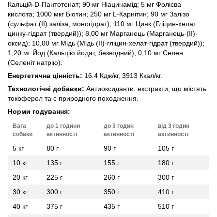
Кальцій-D-Пантотенат; 90 мг Ніацинамід; 5 мг Фолієва
кислота; 1000 мкг Біотин; 250 мг L-Карнітин; 90 мг Залізо
(сульфат (ІІ) заліза, моногідрат); 110 мг Цинк (Гліцин-хелат
цинку-гідрат (твердий)); 8,00 мг Марганець (Марганець-(II)-
оксид); 10,00 мг Мідь (Мідь (II)-гліцин-хелат-гідрат (твердий));
1,20 мг Йод (Кальцію йодат, безводний); 0,10 мг Селен
(Селеніт натрію).
Енергетична цінність:
16.4 Кдж/кг, 3913 Ккал/кг.
Технологічні добавки:
Антиоксиданти: екстракти, що містять
токоферол та є природного походження.
Норми годування:
Вага
до 1 години
до 3 годин
від 3 годин
собаки
активності
активності
активності
5 кг
80 г
90 г
105 г
10 кг
135 г
155 г
180 г
20 кг
225 г
260 г
300 г
30 кг
300 г
350 г
410 г
40 кг
375 г
435 г
510 г