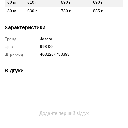
60 кг
510 г
590 г
690 г
80 кг
630 г
730 г
855 г
Характеристики
Бренд
Josera
Ціна
996.00
Штрихкод
4032254788393
Відгуки
Додайте перший відгук