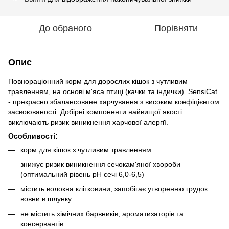
До обраного
Порівняти
Опис
Повнораціонний корм для дорослих кішок з чутливим
травленням, на основі м'яса птиці (качки та індички). SensiCat
- прекрасно збалансоване харчування з високим коефіцієнтом
засвоюваності. Добірні компоненти найвищої якості
виключають ризик виникнення харчової алергії.
Особливості:
корм для кішок з чутливим травленням
знижує ризик виникнення сечокам'яної хвороби
(оптимальний рівень рН сечі 6,0-6,5)
містить волокна клітковини, запобігає утворенню грудок
вовни в шлунку
не містить хімічних барвників, ароматизаторів та
консервантів