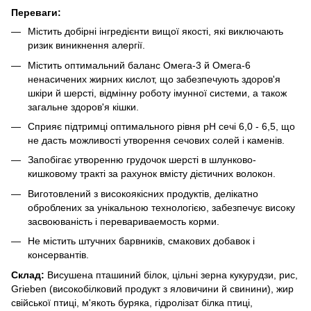
Переваги: ​​
Містить добірні інгредієнти вищої якості, які виключають
ризик виникнення алергії.
Містить оптимальний баланс Омега-3 й Омега-6
ненасичених жирних кислот, що забезпечують здоров'я
шкіри й шерсті, відмінну роботу імунної системи, а також
загальне здоров'я кішки.
Сприяє підтримці оптимального рівня pH сечі 6,0 - 6,5, що
не дасть можливості утворення сечових солей і каменів.
Запобігає утворенню грудочок шерсті в шлунково-
кишковому тракті за рахунок вмісту дієтичних волокон.
Виготовлений з високоякісних продуктів, делікатно
оброблених за унікальною технологією, забезпечує високу
засвоюваність і перевариваемость корми.
Не містить штучних барвників, смакових добавок і
консервантів.
Склад:
Висушена пташиний білок, цільні зерна кукурудзи, рис,
Grieben (високобілковий продукт з яловичини й свинини), жир
свійської птиці, м'якоть буряка, гідролізат білка птиці,