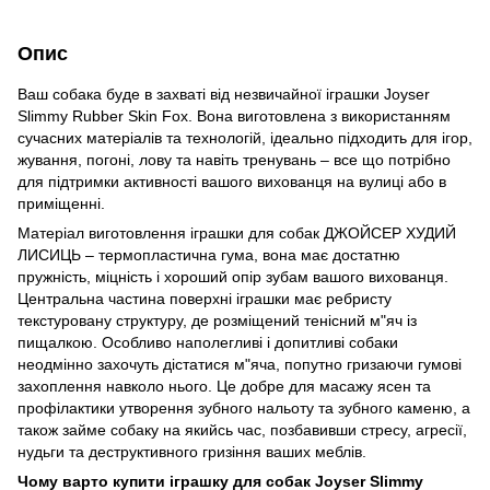
Опис
Ваш собака буде в захваті від незвичайної іграшки Joyser
Slimmy Rubber Skin Fox. Вона виготовлена з використанням
сучасних матеріалів та технологій, ідеально підходить для ігор,
жування, погоні, лову та навіть тренувань – все що потрібно
для підтримки активності вашого вихованця на вулиці або в
приміщенні.
Матеріал виготовлення іграшки для собак ДЖОЙСЕР ХУДИЙ
ЛИСИЦЬ – термопластична гума, вона має достатню
пружність, міцність і хороший опір зубам вашого вихованця.
Центральна частина поверхні іграшки має ребристу
текстуровану структуру, де розміщений тенісний м"яч із
пищалкою. Особливо наполегливі і допитливі собаки
неодмінно захочуть дістатися м"яча, попутно гризаючи гумові
захоплення навколо нього. Це добре для масажу ясен та
профілактики утворення зубного нальоту та зубного каменю, а
також займе собаку на якийсь час, позбавивши стресу, агресії,
нудьги та деструктивного гризіння ваших меблів.
Чому варто купити іграшку для собак Joyser Slimmy