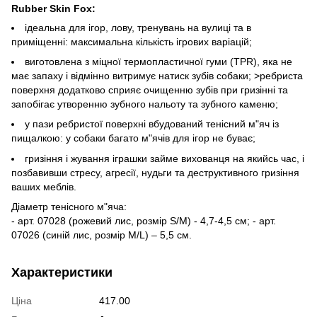
Rubber Skin Fox:
ідеальна для ігор, лову, тренувань на вулиці та в
приміщенні: максимальна кількість ігрових варіацій;
виготовлена з міцної термопластичної гуми (TPR), яка не
має запаху і відмінно витримує натиск зубів собаки; >ребриста
поверхня додатково сприяє очищенню зубів при гризінні та
запобігає утворенню зубного нальоту та зубного каменю;
у пази ребристої поверхні вбудований тенісний м"яч із
пищалкою: у собаки багато м"ячів для ігор не буває;
гризіння і жування іграшки займе вихованця на якийсь час, і
позбавивши стресу, агресії, нудьги та деструктивного гризіння
ваших меблів.
Діаметр тенісного м"яча:
- арт. 07028 (рожевий лис, розмір S/M) - 4,7-4,5 см; - арт.
07026 (синій лис, розмір M/L) – 5,5 см.
Характеристики
Ціна
417.00