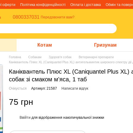
ої оферти
Політика конфіденційності
Оплата і доставка
Обмін та повер
0800337031
в
Передзвонити вам?
Котам
Гризунам
Головна
Собакам
Здоров'я собак
Ветеринарні препарати
Каніквантель Плюс XL (Caniquantel Plus XL) антигельминтик широкого спектру дії 
Каніквантель Плюс XL (Caniquantel Plus XL) 
собак зі смаком м'яса, 1 таб
Очікується
Артикул: 21587
Написати відгук
75 грн
Ввійти
для відображення накопичувальної знижки
%