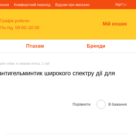
Укр
Рус
нення
Комфортний перехід
Відгуки про магазин
Графік роботи:
Мій кошик
Пн-Нд 09:00–20:00
Птахам
Бренди
для собак зі смаком м'яса, 1 таб
антигельминтик широкого спектру дії для
Порівняти
В бажання