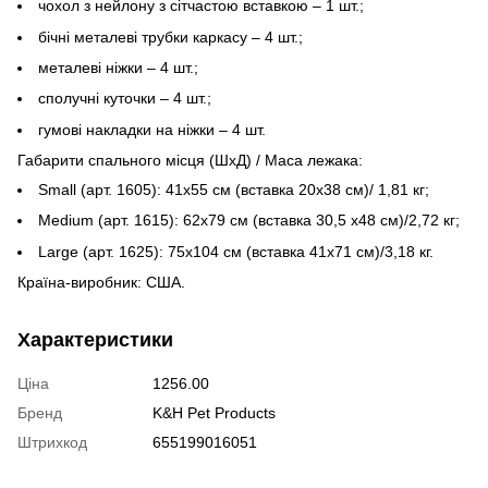
чохол з нейлону з сітчастою вставкою – 1 шт.;
бічні металеві трубки каркасу – 4 шт.;
металеві ніжки – 4 шт.;
сполучні куточки – 4 шт.;
гумові накладки на ніжки – 4 шт.
Габарити спального місця (ШхД) / Маса лежака:
Small (арт. 1605): 41х55 см (вставка 20х38 см)/ 1,81 кг;
Medium (арт. 1615): 62х79 см (вставка 30,5 х48 см)/2,72 кг;
Large (арт. 1625): 75х104 см (вставка 41х71 см)/3,18 кг.
Країна-виробник: США.
Характеристики
Ціна
1256.00
Бренд
K&H Pet Products
Штрихкод
655199016051