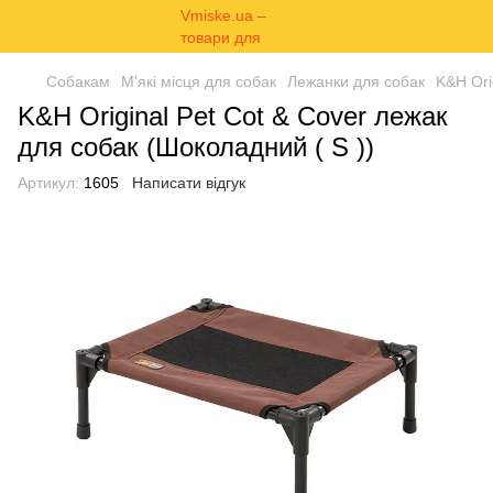
Собакам
М'які місця для собак
Лежанки для собак
K&H Ori
K&H Original Pet Cot & Cover лежак
для собак (Шоколадний ( S ))
Артикул:
1605
Написати відгук