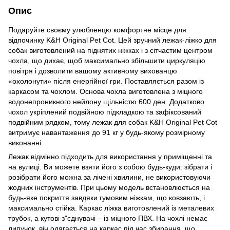
Опис
Подаруйте своєму улюбленцю комфортне місце для
відпочинку K&H Original Pet Cot. Цей зручний лежак-ліжко для
собак виготовлений на піднятих ніжках і з сітчастим центром
чохла, що дихає, щоб максимально збільшити циркуляцію
повітря і дозволити вашому активному вихованцю
«охолонути» після енергійної гри. Поставляється разом із
каркасом та чохлом. Основа чохла виготовлена з міцного
водонепроникного нейлону щільністю 600 ден. Додатково
чохол укріплений подвійною підкладкою та зафіксований
подвійним рядком, тому лежак для собак K&H Original Pet Cot
витримує навантаження до 91 кг у будь-якому розмірному
виконанні.
Лежак відмінно підходить для використання у приміщенні та
на вулиці. Ви можете взяти його з собою будь-куди: зібрати і
розібрати його можна за лічені хвилини, не використовуючи
жодних інструментів. При цьому модель встановлюється на
будь-яке покриття завдяки гумовим ніжкам, що ковзають, і
максимально стійка. Каркас ліжка виготовлений із металевих
трубок, а кутові з"єднувачі – із міцного ПВХ. На чохлі немає
липучок, він одягається на каркас під час збирання, що