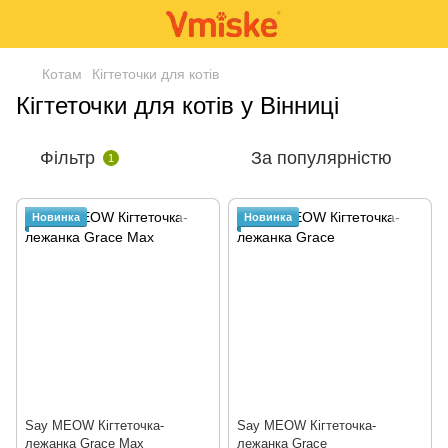
Котам
Кігтеточки для котів
Кігтеточки для котів у Вінниці
Фільтр
За популярністю
1
Новинка
Новинка
Say MEOW Кігтеточка-
Say MEOW Кігтеточка-
лежанка Grace Max
лежанка Grace