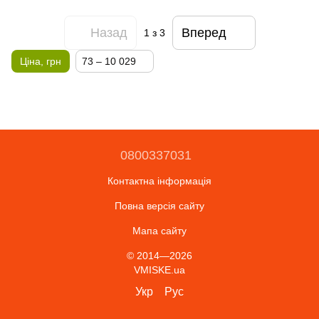
Назад
Вперед
1
з 3
Ціна, грн
73 – 10 029
0800337031
Контактна інформація
Повна версія сайту
Мапа сайту
© 2014—2026
VMISKE.ua
Укр
Рус