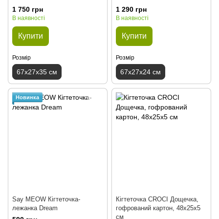
1 750 грн
1 290 грн
В наявності
В наявності
Купити
Купити
Розмір
Розмір
67х27х35 см
67х27х24 см
Новинка
Say MEOW Кігтеточка-
Кігтеточка CROCI Дощечка,
лежанка Dream
гофрований картон, 48х25х5
см