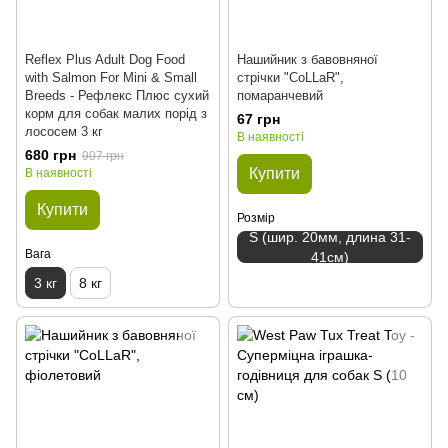
Reflex Plus Adult Dog Food
Нашийник з бавовняної
with Salmon For Mini & Small
стрічки "CoLLaR",
Breeds - Рефлекс Плюс сухий
помаранчевий
корм для собак малих порід з
67 грн
лососем 3 кг
В наявності
680 грн
907 грн
Купити
В наявності
Купити
Розмір
S (шир. 20мм, длина 31-
Вага
41см)
3 кг
8 кг