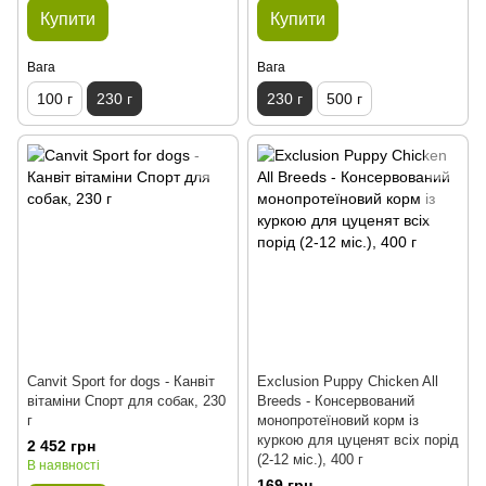
Купити
Купити
Вага
Вага
100 г
230 г
230 г
500 г
Сanvit Sport for dogs - Канвіт
Exclusion Puppy Chicken All
вітаміни Спорт для собак, 230
Breeds - Консервований
г
монопротеїновий корм із
куркою для цуценят всіх порід
2 452 грн
(2-12 міс.), 400 г
В наявності
169 грн