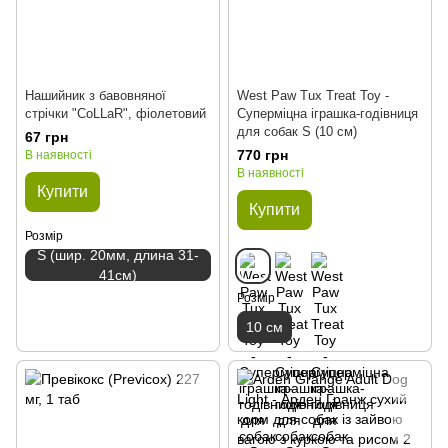
Нашийник з бавовняної
West Paw Tux Treat Toy -
стрічки "CoLLaR", фіолетовий
Суперміцна іграшка-годівниця
для собак S (10 см)
67 грн
770 грн
В наявності
В наявності
Купити
Купити
Розмір
S (шир. 20мм, длина 31-
41см)
Розмір
10 см