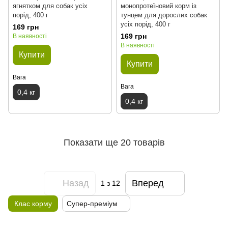
ягнятком для собак усіх
монопротеїновий корм із
порід, 400 г
тунцем для дорослих собак
усіх порід, 400 г
169 грн
169 грн
В наявності
В наявності
Купити
Купити
Вага
Вага
0,4 кг
0,4 кг
Показати ще 20 товарів
Назад
Вперед
1
з 12
Клас корму
Супер-преміум