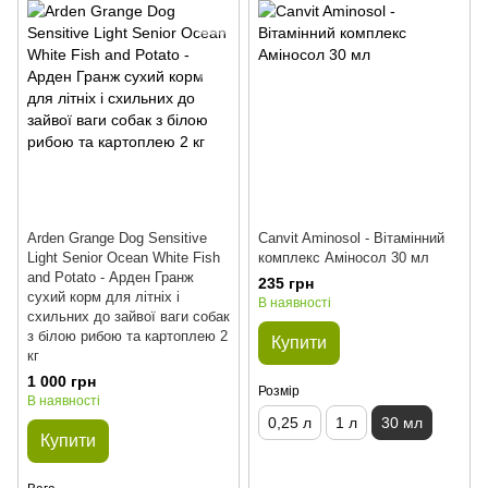
Arden Grange Dog Sensitive
Canvit Aminosol - Вітамінний
Light Senior Ocean White Fish
комплекс Аміносол 30 мл
and Potato - Арден Гранж
235 грн
сухий корм для літніх і
В наявності
схильних до зайвої ваги собак
з білою рибою та картоплею 2
Купити
кг
1 000 грн
Розмір
В наявності
0,25 л
1 л
30 мл
Купити