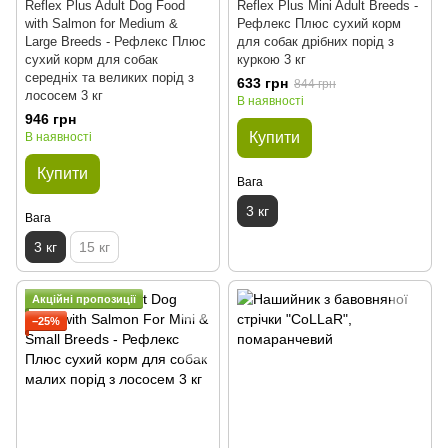
Reflex Plus Adult Dog Food
Reflex Plus Mini Adult Breeds -
with Salmon for Medium &
Рефлекс Плюс сухий корм
Large Breeds - Рефлекс Плюс
для собак дрібних порід з
сухий корм для собак
куркою 3 кг
середніх та великих порід з
633 грн
844 грн
лососем 3 кг
В наявності
946 грн
Купити
В наявності
Купити
Вага
3 кг
Вага
3 кг
15 кг
Акційні пропозиції
−25%