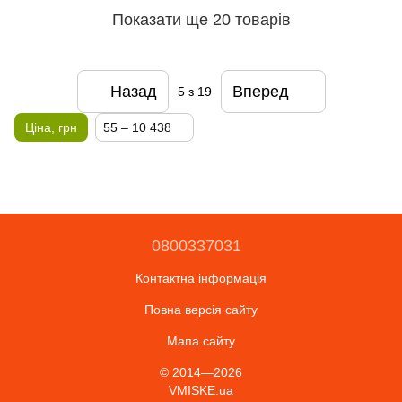
Показати ще 20 товарів
Назад
Вперед
5
з 19
Ціна, грн
55 – 10 438
0800337031
Контактна інформація
Повна версія сайту
Мапа сайту
© 2014—2026
VMISKE.ua