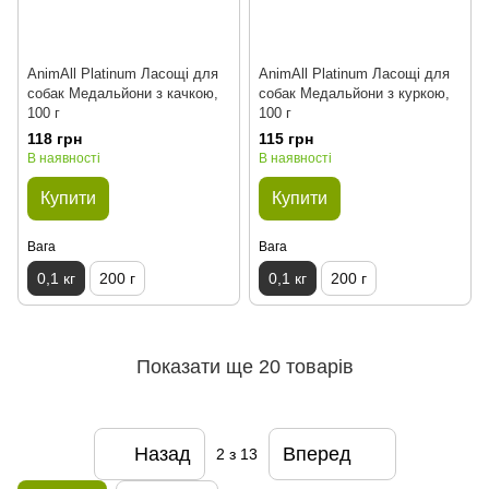
AnimAll Platinum Ласощі для
AnimAll Platinum Ласощі для
собак Медальйони з качкою,
собак Медальйони з куркою,
100 г
100 г
118 грн
115 грн
В наявності
В наявності
Купити
Купити
Вага
Вага
0,1 кг
200 г
0,1 кг
200 г
Показати ще 20 товарів
Назад
Вперед
2
з 13