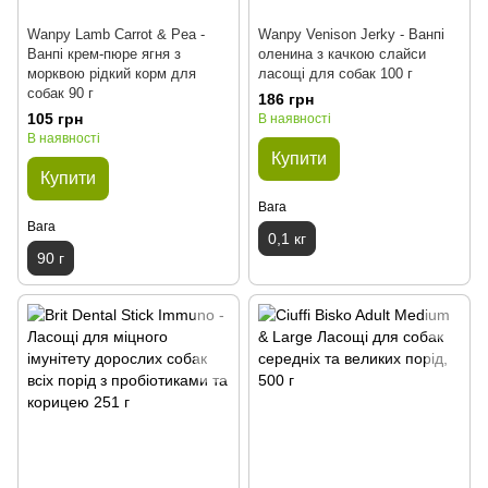
Wanpy Lamb Carrot & Pea -
Wanpy Venison Jerky - Ванпі
Ванпі крем-пюре ягня з
оленина з качкою слайси
морквою рідкий корм для
ласощі для собак 100 г
собак 90 г
186 грн
105 грн
В наявності
В наявності
Купити
Купити
Вага
Вага
0,1 кг
90 г