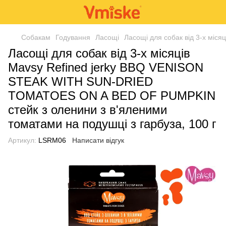
Собакам
Годування
Ласощі
Ласощі для собак від 3-х мі
Ласощі для собак від 3-х місяців
Mavsy Refined jerky BBQ VENISON
STEAK WITH SUN-DRIED
TOMATOES ON A BED OF PUMPKIN
стейк з оленини з в'яленими
томатами на подушці з гарбуза, 100 г
Артикул:
LSRM06
Написати відгук