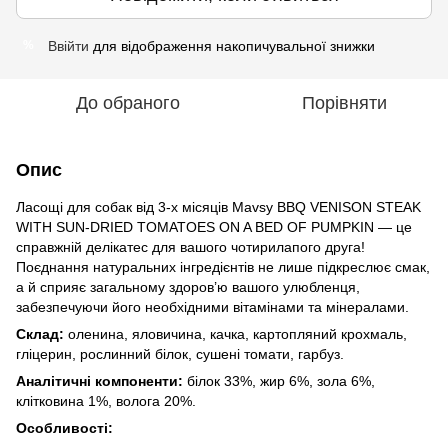
Ввійти
для відображення накопичувальної знижки
%
До обраного
Порівняти
Опис
Ласощі для собак від 3-х місяців Mavsy BBQ VENISON STEAK
WITH SUN-DRIED TOMATOES ON A BED OF PUMPKIN — це
справжній делікатес для вашого чотирилапого друга!
Поєднання натуральних інгредієнтів не лише підкреслює смак,
а й сприяє загальному здоров’ю вашого улюбленця,
забезпечуючи його необхідними вітамінами та мінералами.
Склад:
оленина, яловичина, качка, картопляний крохмаль,
гліцерин, рослинний білок, сушені томати, гарбуз.
Аналітичні компоненти:
білок 33%, жир 6%, зола 6%,
клітковина 1%, волога 20%.
Особливості: