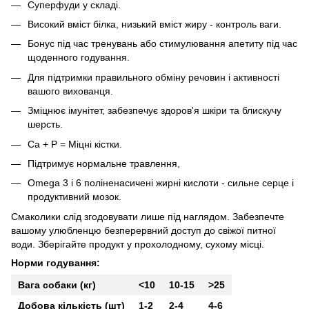
Суперфуди у складі.
Високий вміст білка, низький вміст жиру - контроль ваги.
Бонус під час тренувань або стимулювання апетиту під час
щоденного годування.
Для підтримки правильного обміну речовин і активності
вашого вихованця.
Зміцнює імунітет, забезпечує здоров'я шкіри та блискучу
шерсть.
Са + Р = Міцні кістки.
Підтримує нормальне травлення,
Omega 3 і 6 поліненасичені жирні кислоти - сильне серце і
продуктивний мозок.
Смаколики слід згодовувати лише під наглядом. Забезпечте
вашому улюбленцю безперервний доступ до свіжої питної
води. Зберігайте продукт у прохолодному, сухому місці.
Норми годування:
Вага собаки (кг)
<10
10-15
>25
Добова кількість (шт)
1-2
2-4
4-6