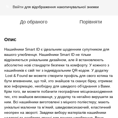
Ввійти
для відображення накопичувальної знижки
%
До обраного
Порівняти
Опис
Нашийники Smart ID є ідеальним щоденним супутником для
вашого улюбленця. Нашийники Smart ID не тільки
відрізняються унікальним дизайном, але й встановлюють
абсолютно нові стандарти безпеки та комфорту. У кожного з
нашийників є свій тег з індивідуальним QR-кодом. У додатку
Lost & Found ви можете створити профіль для свого котика та
бути впевненим, що той, хто знайшов та сканує бірку, отримає
всю інформацію, необхідну для швидкого об’єднання з Вами.
Крім того, ви можете побачити географічне місцезнаходження
тих, хто знайшов вихованця, у додатку та негайно вирушити за
ним. Всі нашийники виготовлені з міцного поліестеру; мають
унікальні малюнки та м’який, швидковисихаючий, еластичний
неопрен на звороті. Завдяки вибору матеріалів нашийники
надлегкі та особливо зручні для вашого улюбленця. Вони