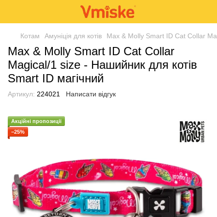
Котам
Амуніція для котів
Max & Molly Smart ID Cat Collar Ma
Max & Molly Smart ID Cat Collar
Magical/1 size - Нашийник для котів
Smart ID магічний
Артикул:
224021
Написати відгук
Акційні пропозиції
−25%