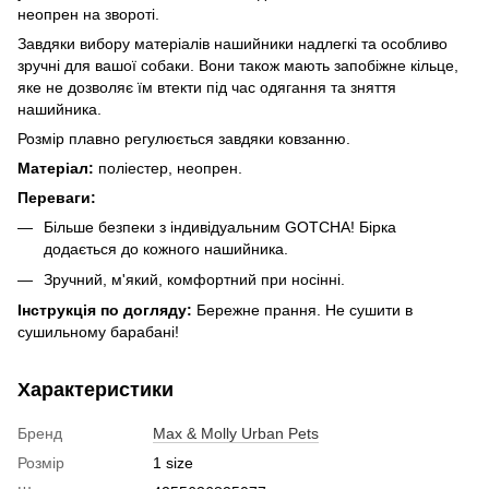
неопрен на звороті.
Завдяки вибору матеріалів нашийники надлегкі та особливо
зручні для вашої собаки. Вони також мають запобіжне кільце,
яке не дозволяє їм втекти під час одягання та зняття
нашийника.
Розмір плавно регулюється завдяки ковзанню.
Матеріал:
поліестер, неопрен.
Переваги:
Більше безпеки з індивідуальним GOTCHA! Бірка
додається до кожного нашийника.
Зручний, м'який, комфортний при носінні.
Інструкція по догляду:
Бережне прання. Не сушити в
сушильному барабані!
Характеристики
Бренд
Max & Molly Urban Pets
Розмір
1 size