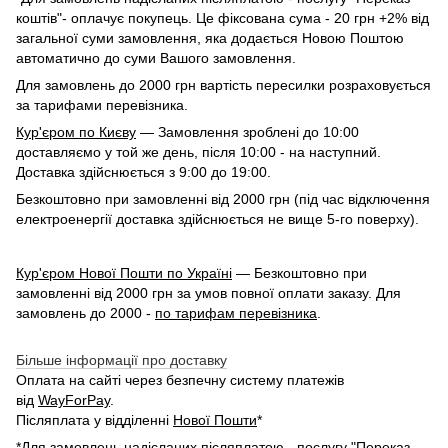
коштів"- оплачує покупець. Це фіксована сума - 20 грн +2% від
загальної суми замовлення, яка додається Новою Поштою
автоматично до суми Вашого замовлення.
Для замовлень до 2000 грн вартість пересилки розраховується
за тарифами перевізника.
Кур'єром по Києву
— Замовлення зроблені до 10:00
доставляємо у той же день, після 10:00 - на наступний.
Доставка здійснюється з 9:00 до 19:00.
Безкоштовно при замовленні від 2000 грн (під час відключення
електроенергії доставка здійснюється не вище 5-го поверху).
Кур'єром Нової Пошти по Україні
— Безкоштовно при
замовленні від 2000 грн за умов повної оплати заказу. Для
замовлень до 2000 -
по тарифам перевізника
.
Більше інформації про доставку
Оплата на сайті через безпечну систему платежів
від
WayForPay
.
Післяплата у відділенні
Нової Пошти
*
*Для замовлень надісланих післяплатою - послугу "Переказ