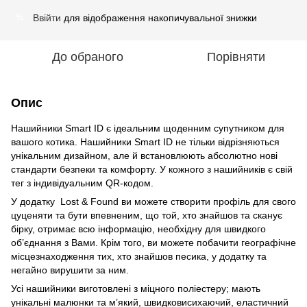
Ввійти
для відображення накопичувальної знижки
%
До обраного
Порівняти
Опис
Нашийники Smart ID є ідеальним щоденним супутником для
вашого котика. Нашийники Smart ID не тільки відрізняються
унікальним дизайном, але й встановлюють абсолютно нові
стандарти безпеки та комфорту. У кожного з нашийників є свій
тег з індивідуальним QR-кодом.
У додатку Lost & Found ви можете створити профіль для свого
цуценяти та бути впевненим, що той, хто знайшов та сканує
бірку, отримає всю інформацію, необхідну для швидкого
об’єднання з Вами. Крім того, ви можете побачити географічне
місцезнаходження тих, хто знайшов песика, у додатку та
негайно вирушити за ним.
Усі нашийники виготовлені з міцного поліестеру; мають
унікальні малюнки та м’який, швидковисихаючий, еластичний