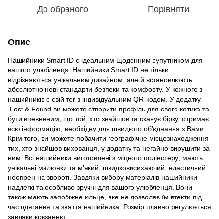
До обраного
Порівняти
Опис
Нашийники Smart ID є ідеальним щоденним супутником для
вашого улюбленця. Нашийники Smart ID не тільки
відрізняються унікальним дизайном, але й встановлюють
абсолютно нові стандарти безпеки та комфорту. У кожного з
нашийників є свій тег з індивідуальним QR-кодом. У додатку
Lost & Found ви можете створити профіль для свого котика та
бути впевненим, що той, хто знайшов та сканує бірку, отримає
всю інформацію, необхідну для швидкого об’єднання з Вами.
Крім того, ви можете побачити географічне місцезнаходження
тих, хто знайшов вихованця, у додатку та негайно вирушити за
ним. Всі нашийники виготовлені з міцного поліестеру; мають
унікальні малюнки та м’який, швидковисихаючий, еластичний
неопрен на звороті. Завдяки вибору матеріалів нашийники
надлегкі та особливо зручні для вашого улюбленця. Вони
також мають запобіжне кільце, яке не дозволяє їм втекти під
час одягання та зняття нашийника. Розмір плавно регулюється
завдяки ковзанню.