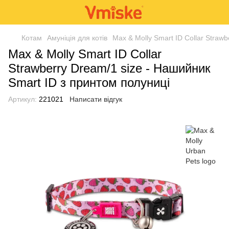
Котам
Амуніція для котів
Max & Molly Smart ID Collar Straw
Max & Molly Smart ID Collar
Strawberry Dream/1 size - Нашийник
Smart ID з принтом полуниці
Артикул:
221021
Написати відгук