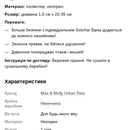
Матеріал:
поліестер, неопрен.
Розмір:
довжина 1,0 см х 22-35 см
Переваги:
Більше безпеки з індивідуальним Gotcha! Бірка додається
до кожного нашийника!
Захисна пряжка, не бійтеся удушення!
Дзвіночок попереджає птахів і мишей!
Інструкція по догляду:
Бережне прання. Не сушити в
сушильному барабані!
Характеристики
Бренд
Max & Molly Urban Pets
Країна
Німеччина
виробник
Вік кота
Для будь-якого віку
Матеріал
Неопрен
Розмір
1 size