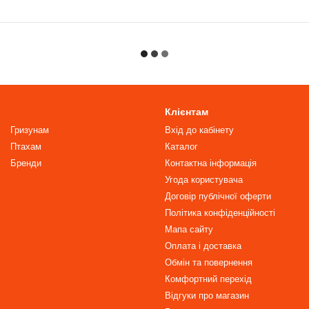
Клієнтам
Гризунам
Вхід до кабінету
Птахам
Каталог
Бренди
Контактна інформація
Угода користувача
Договір публічної оферти
Політика конфіденційності
Мапа сайту
Оплата і доставка
Обмін та повернення
Комфортний перехід
Відгуки про магазин