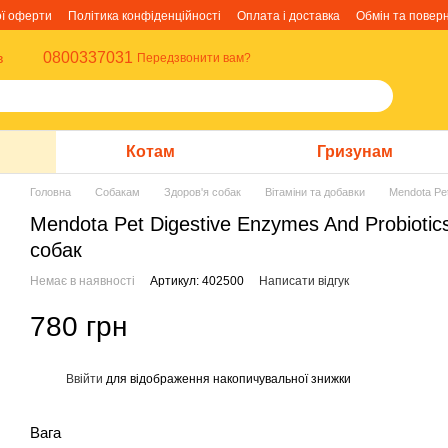
ої оферти
Політика конфіденційності
Оплата і доставка
Обмін та повер
0800337031
в
Передзвонити вам?
Котам
Гризунам
Головна
Собакам
Здоров'я собак
Вітаміни та добавки
Mendota Pet
Mendota Pet Digestive Enzymes And Probiotic
собак
Немає в наявності
Артикул: 402500
Написати відгук
780 грн
Ввійти
для відображення накопичувальної знижки
%
Вага