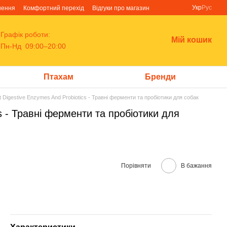
Укр
Рус
нення
Комфортний перехід
Відгуки про магазин
Графік роботи:
Мій кошик
Пн-Нд 09:00–20:00
Птахам
Бренди
 Digestive Enzymes And Probiotics - Травні ферменти та пробіотики для собак
s - Травні ферменти та пробіотики для
Порівняти
В бажання