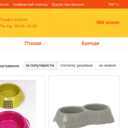
Укр
Рус
нення
Комфортний перехід
Відгуки про магазин
Графік роботи:
Мій кошик
Пн-Нд 09:00–20:00
Птахам
Бренди
за популярністю
спочатку дешевше
за назвою
ортування: