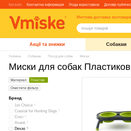
Перейти до основного контенту
Каталог
Контактна інформація
Угода користувача
Договір публічн
Блог
Про нас
Факти про TM Грандорф
Миттєва доставка зоотоварі
Акції та знижки
Собакам
Головна
Собакам
Посуд для собак
Миски
Миски для собак Пластиков
Матеріал:
Пластик
Очистити фільтр
Бренд
1st Choice
0
Coastal for Hunting Dogs
0
Croci
0
Avanti
0
Dexas
5