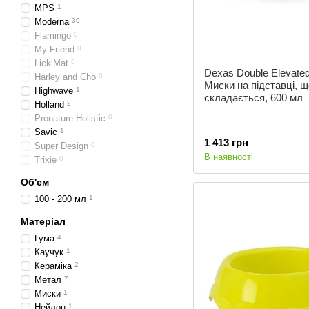
MPS
1
Moderna
30
Flamingo
0
My Friend
0
LickiMat
0
Dexas Double Elevated
Harley and Cho
0
Миски на підставці, щ
Highwave
1
складається, 600 мл
Holland
2
Pronature Holistic
0
Savic
1
1 413 грн
Super Design
0
В наявності
Trixie
0
Об'єм
100 - 200 мл
1
Матеріал
Гума
4
Каучук
1
Кераміка
2
Метал
7
Миски
1
Нейлон
1