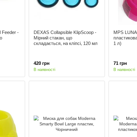
 Feeder -
DEXAS Collapsible KlipScoop -
MPS LUNA 
о
Мірний стакан, що
пластикова
складається, на кліпсі, 120 мл
1 л)
420 грн
71 грн
В наявності
В наявності