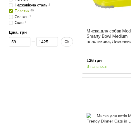
Нержавіюча сталь
2
Пластик
40
Силікон
2
Скло
1
Миска для собак Mod
Ціна, грн
Smarty Bowl Medium
Від Ціна, грн
До Ціна, грн
пластикова, Лимонни
ОК
136 грн
В наявності