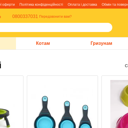
ої оферти
Політика конфіденційності
Оплата і доставка
Обмін та повер
0800337031
в
Передзвонити вам?
Котам
Гризунам
і
С