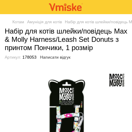
Котам
Амуніція для котів
Набір для котів шлейки/повідець M
Набір для котів шлейки/повідець Max
& Molly Harness/Leash Set Donuts з
принтом Пончики, 1 розмір
Артикул:
178053
Написати відгук