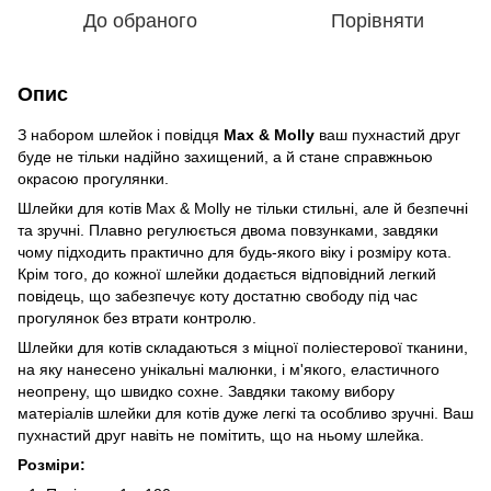
До обраного
Порівняти
Опис
З набором шлейок і повідця
Max & Molly
ваш пухнастий друг
буде не тільки надійно захищений, а й стане справжньою
окрасою прогулянки.
Шлейки для котів Max & Molly не тільки стильні, але й безпечні
та зручні. Плавно регулюється двома повзунками, завдяки
чому підходить практично для будь-якого віку і розміру кота.
Крім того, до кожної шлейки додається відповідний легкий
повідець, що забезпечує коту достатню свободу під час
прогулянок без втрати контролю.
Шлейки для котів складаються з міцної поліестерової тканини,
на яку нанесено унікальні малюнки, і м'якого, еластичного
неопрену, що швидко сохне. Завдяки такому вибору
матеріалів шлейки для котів дуже легкі та особливо зручні. Ваш
пухнастий друг навіть не помітить, що на ньому шлейка.
Розміри: