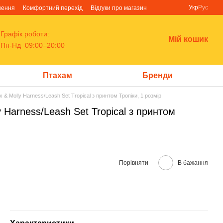
Укр
Рус
нення
Комфортний перехід
Відгуки про магазин
Графік роботи:
Мій кошик
Пн-Нд 09:00–20:00
Птахам
Бренди
 & Molly Harness/Leash Set Tropical з принтом Тропіки, 1 розмір
 Harness/Leash Set Tropical з принтом
Порівняти
В бажання