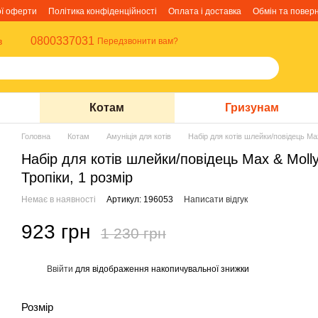
ої оферти
Політика конфіденційності
Оплата і доставка
Обмін та повер
0800337031
в
Передзвонити вам?
Котам
Гризунам
Головна
Котам
Амуніція для котів
Набір для котів шлейки/повідець Max
Набір для котів шлейки/повідець Max & Molly
Тропіки, 1 розмір
Немає в наявності
Артикул: 196053
Написати відгук
923 грн
1 230 грн
Ввійти
для відображення накопичувальної знижки
%
Розмір