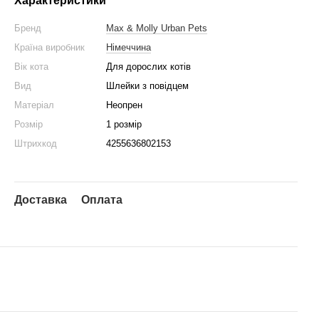
Характеристики
Бренд
Max & Molly Urban Pets
Країна виробник
Німеччина
Вік кота
Для дорослих котів
Вид
Шлейки з повідцем
Матеріал
Неопрен
Розмір
1 розмір
Штрихкод
4255636802153
Доставка
Оплата