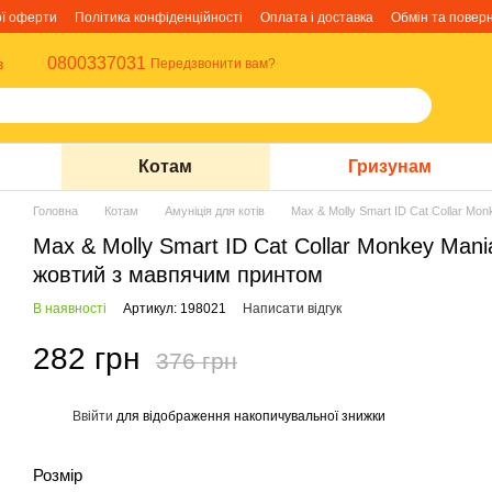
ої оферти
Політика конфіденційності
Оплата і доставка
Обмін та повер
0800337031
в
Передзвонити вам?
Котам
Гризунам
Головна
Котам
Амуніція для котів
Max & Molly Smart ID Cat Collar Mo
Max & Molly Smart ID Cat Collar Monkey Mani
жовтий з мавпячим принтом
В наявності
Артикул: 198021
Написати відгук
282 грн
376 грн
Ввійти
для відображення накопичувальної знижки
%
Розмір