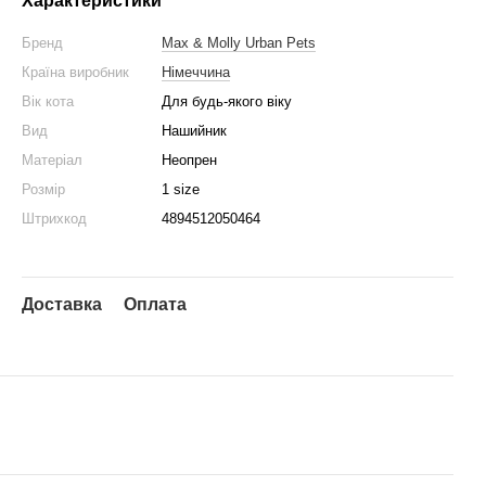
Характеристики
Бренд
Max & Molly Urban Pets
Країна виробник
Німеччина
Вік кота
Для будь-якого віку
Вид
Нашийник
Матеріал
Неопрен
Розмір
1 size
Штрихкод
4894512050464
Доставка
Оплата