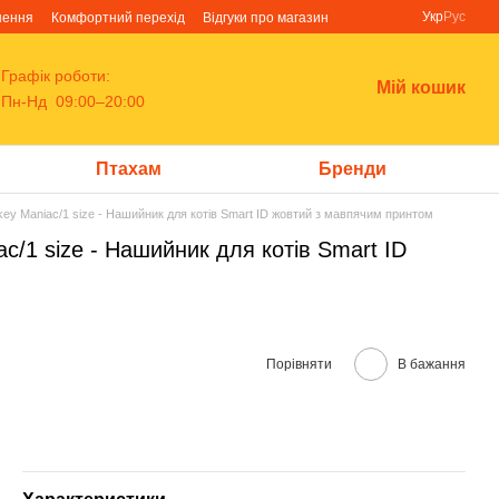
Укр
Рус
нення
Комфортний перехід
Відгуки про магазин
Графік роботи:
Мій кошик
Пн-Нд 09:00–20:00
Птахам
Бренди
nkey Maniac/1 size - Нашийник для котів Smart ID жовтий з мавпячим принтом
ac/1 size - Нашийник для котів Smart ID
Порівняти
В бажання