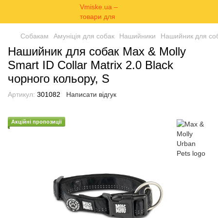
Собакам
Амуніція для собак
Нашийники
Нашийник для соба
Нашийник для собак Max & Molly
Smart ID Collar Matrix 2.0 Black
чорного кольору, S
Артикул:
301082
Написати відгук
Акційні пропозиції