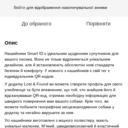
Ввійти
для відображення накопичувальної знижки
%
До обраного
Порівняти
Опис
Нашийники Smart ID є ідеальним щоденним супутником для
вашого песика. Вони не тільки відрізняються унікальним
дизайном, але й встановлюють абсолютно нові стандарти
безпеки й комфорту. У кожного з нашийників є свій тег з
індивідуальним QR-кодом.
У додатку Lost & Found ви можете створити профіль для свого
улюбленця та бути впевненим, що той, хто знайшов його й
відсканувавши QR-код, отримає необхідну інформацію для
швидкого повернення вам вашого собаки. Крім того, ви
можете побачити географічне місцезнаходження собаки у
додатку та негайно вирушити за ним.
Усі нашийники виготовлені з міцного поліестеру, мають
унікальні малюнки, М’який, швидковисихаючий й еластичний