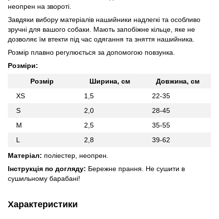
неопрен на звороті.
Завдяки вибору матеріалів нашийники надлегкі та особливо
зручні для вашого собаки. Мають запобіжне кільце, яке не
дозволяє їм втекти під час одягання та зняття нашийника.
Розмір плавно регулюється за допомогою повзунка.
Розміри:
Розмір
Ширина, см
Довжина, см
XS
1,5
22-35
S
2,0
28-45
M
2,5
35-55
L
2,8
39-62
Матеріал:
поліестер, неопрен.
Інструкція по догляду:
Бережне прання. Не сушити в
сушильному барабані!
Характеристики