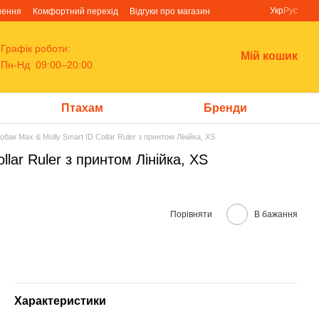
Укр
Рус
нення
Комфортний перехід
Відгуки про магазин
Графік роботи:
Мій кошик
Пн-Нд 09:00–20:00
Птахам
Бренди
бак Max & Molly Smart ID Collar Ruler з принтом Лінійка, XS
lar Ruler з принтом Лінійка, XS
Порівняти
В бажання
Характеристики