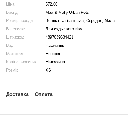
Ціна
572.00
Бренд
Max & Molly Urban Pets
Розмір породи
Велика та гігантська, Середня, Мала
Вік собаки
Для будь-якого віку
Штрихкод
4897039634421
Вид
Нашийник
Матеріал
Неопрен
Країна виробник
Німеччина
Розмір
XS
Доставка
Оплата