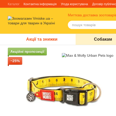
Перейти до основного контенту
Каталог
Контактна інформація
Угода користувача
Договір публічн
Блог
Про нас
Факти про TM Грандорф
Миттєва доставка зоотоварі
Акції та знижки
Собакам
Акційні пропозиції
−25%