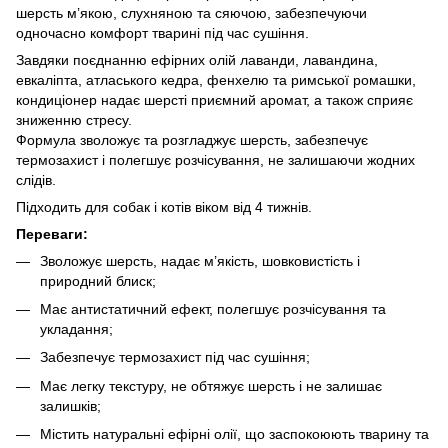
шерсть м’якою, слухняною та сяючою, забезпечуючи
одночасно комфорт тварині під час сушіння.
Завдяки поєднанню ефірних олій лаванди, лавандина,
евкаліпта, атласького кедра, фенхелю та римської ромашки,
кондиціонер надає шерсті приємний аромат, а також сприяє
зниженню стресу.
Формула зволожує та розгладжує шерсть, забезпечує
термозахист і полегшує розчісування, не залишаючи жодних
слідів.
Підходить для собак і котів віком від 4 тижнів.
Переваги:
Зволожує шерсть, надає м’якість, шовковистість і
природний блиск;
Має антистатичний ефект, полегшує розчісування та
укладання;
Забезпечує термозахист під час сушіння;
Має легку текстуру, не обтяжує шерсть і не залишає
залишків;
Містить натуральні ефірні олії, що заспокоюють тварину та