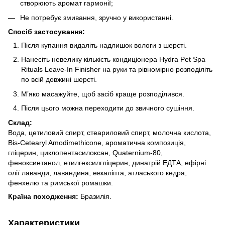
створюють аромат гармонії;
Не потребує змивання, зручно у використанні.
Спосіб застосування:
Після купання видаліть надлишок вологи з шерсті.
Нанесіть невелику кількість кондиціонера Hydra Pet Spa
Rituals Leave-In Finisher на руки та рівномірно розподіліть
по всій довжині шерсті.
М’яко масажуйте, щоб засіб краще розподілився.
Після цього можна переходити до звичного сушіння.
Склад:
Вода, цетиловий спирт, стеариловий спирт, молочна кислота,
Bis-Cetearyl Amodimethicone, ароматична композиція,
гліцерин, циклопентасилоксан, Quaternium-80,
феноксиетанол, етилгексилгліцерин, динатрій ЕДТА, ефірні
олії лаванди, лавандина, евкаліпта, атласького кедра,
фенхелю та римської ромашки.
Країна походження:
Бразилія.
Характеристики