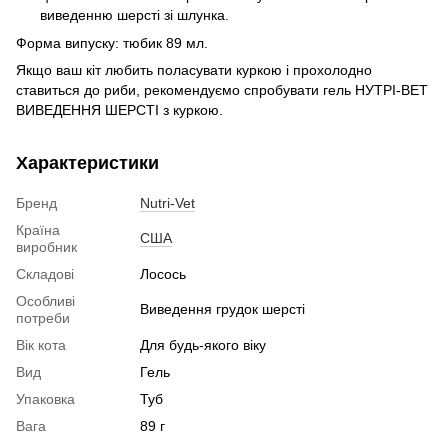
виведенню шерсті зі шлунка.
Форма випуску: тюбик 89 мл.
Якщо ваш кіт любить поласувати куркою і прохолодно
ставиться до риби, рекомендуємо спробувати гель НУТРІ-ВЕТ
ВИВЕДЕННЯ ШЕРСТІ з куркою.
Характеристики
Бренд
Nutri-Vet
Країна
США
виробник
Складові
Лосось
Особливі
Виведення грудок шерсті
потреби
Вік кота
Для будь-якого віку
Вид
Гель
Упаковка
Туб
Вага
89 г