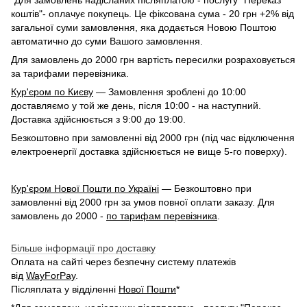
*Для замовлень надісланих післяплатою - послугу "Переказ
коштів"- оплачує покупець. Це фіксована сума - 20 грн +2% від
загальної суми замовлення, яка додається Новою Поштою
автоматично до суми Вашого замовлення.
Для замовлень до 2000 грн вартість пересилки розраховується
за тарифами перевізника.
Кур'єром по Києву
— Замовлення зроблені до 10:00
доставляємо у той же день, після 10:00 - на наступний.
Доставка здійснюється з 9:00 до 19:00.
Безкоштовно при замовленні від 2000 грн (під час відключення
електроенергії доставка здійснюється не вище 5-го поверху).
Кур'єром Нової Пошти по Україні
— Безкоштовно при
замовленні від 2000 грн за умов повної оплати заказу. Для
замовлень до 2000 -
по тарифам перевізника
.
Більше інформації про доставку
Оплата на сайті через безпечну систему платежів
від
WayForPay
.
Післяплата у відділенні
Нової Пошти
*