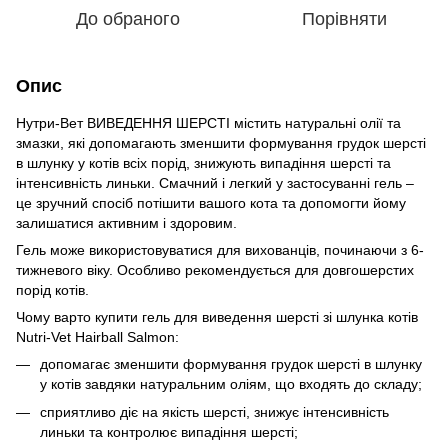
До обраного
Порівняти
Опис
Нутри-Вет ВИВЕДЕННЯ ШЕРСТІ містить натуральні олії та
змазки, які допомагають зменшити формування грудок шерсті
в шлунку у котів всіх порід, знижують випадіння шерсті та
інтенсивність линьки. Смачний і легкий у застосуванні гель –
це зручний спосіб потішити вашого кота та допомогти йому
залишатися активним і здоровим.
Гель може використовуватися для вихованців, починаючи з 6-
тижневого віку. Особливо рекомендується для довгошерстих
порід котів.
Чому варто купити гель для виведення шерсті зі шлунка котів
Nutri-Vet Hairball Salmon:
допомагає зменшити формування грудок шерсті в шлунку
у котів завдяки натуральним оліям, що входять до складу;
сприятливо діє на якість шерсті, знижує інтенсивність
линьки та контролює випадіння шерсті;