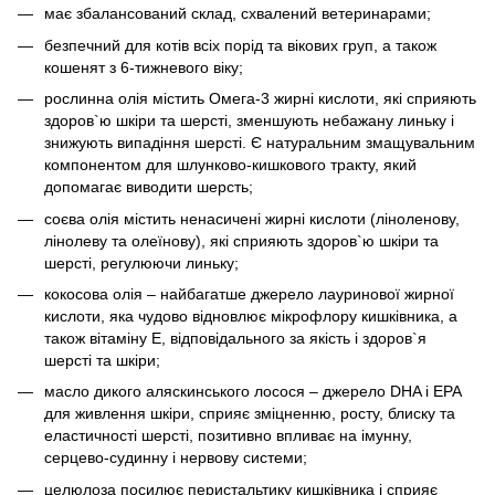
має збалансований склад, схвалений ветеринарами;
безпечний для котів всіх порід та вікових груп, а також
кошенят з 6-тижневого віку;
рослинна олія містить Омега-3 жирні кислоти, які сприяють
здоров`ю шкіри та шерсті, зменшують небажану линьку і
знижують випадіння шерсті. Є натуральним змащувальним
компонентом для шлунково-кишкового тракту, який
допомагає виводити шерсть;
соєва олія містить ненасичені жирні кислоти (ліноленову,
лінолеву та олеїнову), які сприяють здоров`ю шкіри та
шерсті, регулюючи линьку;
кокосова олія – найбагатше джерело лауринової жирної
кислоти, яка чудово відновлює мікрофлору кишківника, а
також вітаміну Е, відповідального за якість і здоров`я
шерсті та шкіри;
масло дикого аляскинського лосося – джерело DHA і EPA
для живлення шкіри, сприяє зміцненню, росту, блиску та
еластичності шерсті, позитивно впливає на імунну,
серцево-судинну і нервову системи;
целюлоза посилює перистальтику кишківника і сприяє