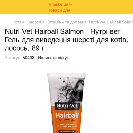
Котам
Здоров'я
Вітаміни та добавки
Nutri-Vet Hairball Sal
Nutri-Vet Hairball Salmon - Нутрі-вет
Гель для виведення шерсті для котів,
лосось, 89 г
Артикул:
50403
Написати відгук