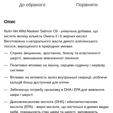
До обраного
Порівняти
Опис
Nutri-Vet Wild Alaskan Salmon Oil - унікальна добавка, що
містить велику кількість Омега-3 і 6 жирних кислот.
Виготовлена з натурального масла дикого аляскінського
лосося, вирощеного в природних умовах.
Сприяє зміцненню, зростанню, блиску та еластичності
шерсті, зменшенню міжсезонної линяння
Позитивно впливає на імунну, серцево-судинну і нервову
системи
Впливає на активність залоз внутрішньої секреції, роблячи
кальцій більш доступним для клітин
Забезпечує потребу організму в DHA і EPA для живлення
шкіри і шерсті
Докозагексаєнова кислота (DHA) і ейкозапентаєнова
кислота (EPA) - жирні кислоти, що містяться в деяких видах
риби, покращують стан шкіри та шерсті, заповнюють