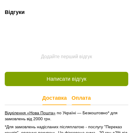
Відгуки
Додайте перший відгук
Написати відгук
Доставка
Оплата
Відділення «Нова Пошта»
по Україні — Безкоштовно* для
замовлень від 2000 грн.
*Для замовлень надісланих післяплатою - послугу "Переказ
коштів"- оплачує покупець. Це фіксована сума - 20 грн +2% від