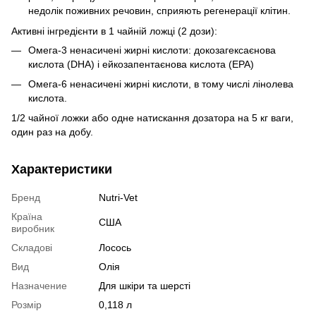
недолік поживних речовин, сприяють регенерації клітин.
Активні інгредієнти в 1 чайній ложці (2 дози):
Омега-3 ненасичені жирні кислоти: докозагексаєнова
кислота (DHA) і ейкозапентаєнова кислота (EPA)
Омега-6 ненасичені жирні кислоти, в тому числі лінолева
кислота.
1/2 чайної ложки або одне натискання дозатора на 5 кг ваги,
один раз на добу.
Характеристики
Бренд
Nutri-Vet
Країна
США
виробник
Складові
Лосось
Вид
Олія
Назначение
Для шкіри та шерсті
Розмір
0,118 л