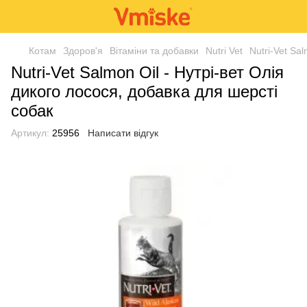
Котам
Здоров'я
Вітаміни та добавки
Nutri Vet
Nutri-Vet Sa
Nutri-Vet Salmon Oil - Нутрі-вет Олія
дикого лосося, добавка для шерсті
собак
Артикул:
25956
Написати відгук