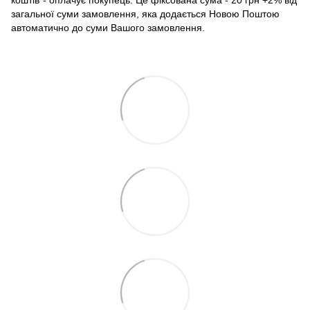
коштів"- оплачує покупець. Це фіксована сума - 20 грн +2% від
загальної суми замовлення, яка додається Новою Поштою
автоматично до суми Вашого замовлення.