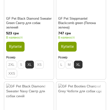
GF Pet Black Diamond Sweater
GF Pet Steppmantel
Green Светр для собак
Blackcomb green (Попона
зелений
зелена)
523 грн
747 грн
В наявності
В наявності
Купити
Купити
Розмір
Розмір
2XL
S
XL
XS
L
M
XL
XXS