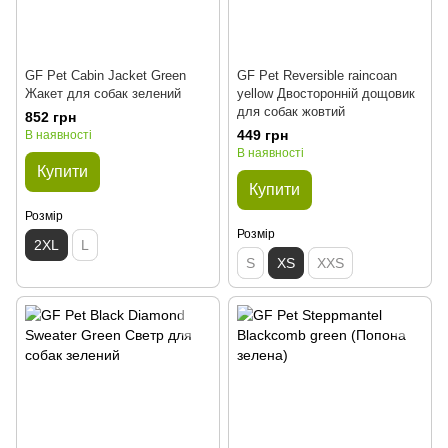
GF Pet Cabin Jacket Green
GF Pet Reversible raincoan
Жакет для собак зелений
yellow Двосторонній дощовик
для собак жовтий
852 грн
449 грн
В наявності
В наявності
Купити
Купити
Розмір
Розмір
2XL
L
S
XS
XXS