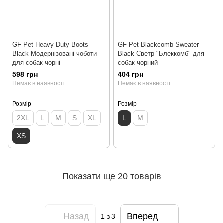
GF Pet Heavy Duty Boots
GF Pet Blackcomb Sweater
Black Модернізовані чоботи
Black Светр "Блеккомб" для
для собак чорні
собак чорний
598 грн
404 грн
Немає в наявності
Немає в наявності
Розмір
Розмір
2XL
L
M
S
XL
L
M
XS
Показати ще 20 товарів
Назад
Вперед
1
з 3