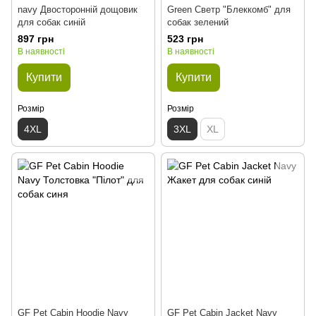
navy Двосторонній дощовик
Green Светр "Блеккомб" для
для собак синій
собак зелений
897 грн
523 грн
В наявності
В наявності
Купити
Купити
Розмір
Розмір
4XL
3XL
XL
GF Pet Cabin Hoodie Navy
GF Pet Cabin Jacket Navy