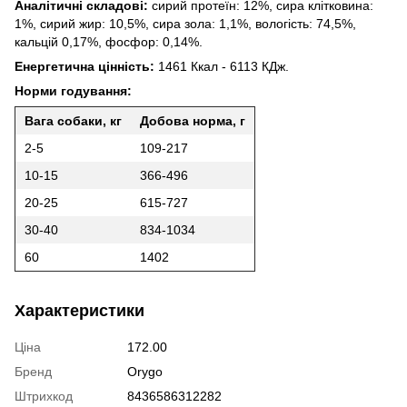
Аналітичні складові:
сирий протеїн: 12%, сира клітковина:
1%, сирий жир: 10,5%, сира зола: 1,1%, вологість: 74,5%,
кальцій 0,17%, фосфор: 0,14%.
Енергетична цінність:
1461 Ккал - 6113 КДж.
Норми годування:
Вага собаки, кг
Добова норма, г
2-5
109-217
10-15
366-496
20-25
615-727
30-40
834-1034
60
1402
Характеристики
Ціна
172.00
Бренд
Orygo
Штрихкод
8436586312282