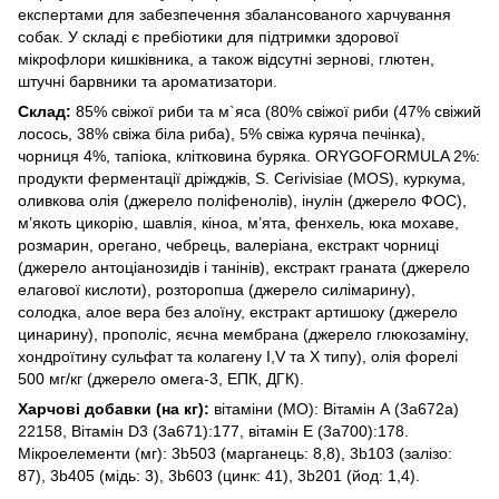
експертами для забезпечення збалансованого харчування
собак. У складі є пребіотики для підтримки здорової
мікрофлори кишківника, а також відсутні зернові, глютен,
штучні барвники та ароматизатори.
Склад:
85% свіжої риби та м`яса (80% свіжої риби (47% свіжий
лосось, 38% свіжа біла риба), 5% свіжа куряча печінка),
чорниця 4%, тапіока, клітковина буряка. ORYGOFORMULA 2%:
продукти ферментації дріжджів, S. Cerivisiae (MOS), куркума,
оливкова олія (джерело поліфенолів), інулін (джерело ФОС),
м’якоть цикорію, шавлія, кіноа, м’ята, фенхель, юка мохаве,
розмарин, орегано, чебрець, валеріана, екстракт чорниці
(джерело антоціанозидів і танінів), екстракт граната (джерело
елагової кислоти), розторопша (джерело силімарину),
солодка, алое вера без алоїну, екстракт артишоку (джерело
цинарину), прополіс, яєчна мембрана (джерело глюкозаміну,
хондроїтину сульфат та колагену I,V та X типу), олія форелі
500 мг/кг (джерело омега-3, ЕПК, ДГК).
Харчові добавки (на кг):
вітаміни (МО): Вітамін А (3a672a)
22158, Вітамін D3 (3a671):177, вітамін Е (3a700):178.
Мікроелементи (мг): 3b503 (марганець: 8,8), 3b103 (залізо:
87), 3b405 (мідь: 3), 3b603 (цинк: 41), 3b201 (йод: 1,4).