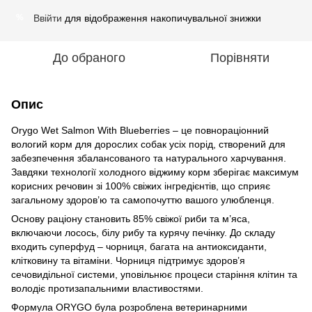
Ввійти
для відображення накопичувальної знижки
%
До обраного
Порівняти
Опис
Orygo Wet Salmon With Blueberries – це повнораціонний
вологий корм для дорослих собак усіх порід, створений для
забезпечення збалансованого та натурального харчування.
Завдяки технології холодного віджиму корм зберігає максимум
корисних речовин зі 100% свіжих інгредієнтів, що сприяє
загальному здоров’ю та самопочуттю вашого улюбленця.
Основу раціону становить 85% свіжої риби та м’яса,
включаючи лосось, білу рибу та курячу печінку. До складу
входить суперфуд – чорниця, багата на антиоксиданти,
клітковину та вітаміни. Чорниця підтримує здоров’я
сечовидільної системи, уповільнює процеси старіння клітин та
володіє протизапальними властивостями.
Формула ORYGO була розроблена ветеринарними