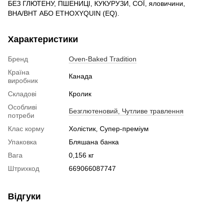
БЕЗ ГЛЮТЕНУ, ПШЕНИЦІ, КУКУРУЗИ, СОЇ, яловичини,
BHA/BHT АБО ETHOXYQUIN (EQ).
Характеристики
Бренд
Oven-Baked Tradition
Країна
Канада
виробник
Складові
Кролик
Особливі
Безглютеновий, Чутливе травлення
потреби
Клас корму
Холістик, Супер-преміум
Упаковка
Бляшана банка
Вага
0,156 кг
Штрихкод
669066087747
Відгуки