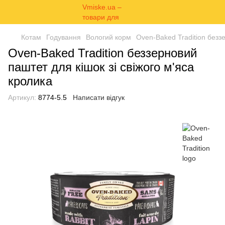
Котам
Годування
Вологий корм
Oven-Baked Tradition беззе
Oven-Baked Tradition беззерновий
паштет для кішок зі свіжого м'яса
кролика
Артикул:
8774-5.5
Написати відгук