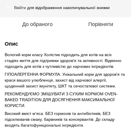
Ввійти
для відображення накопичувальної знижки
%
До обраного
Порівняти
Опис
Вологий корм класу Холістик підходить для котів на всіх
стадіях життя для підтримки здоров'я та активності. Відмінно
підходить для котів з чутливістю до харчових інгредієнтів.
ГІПОАЛЕРГЕННА ФОРМУЛА. Унікальний корм для здоров'я та
краси вашого улюбленця, захист від харчової алергії,
щоденний захист імунітету, ШКТ та сечостатевої системи.
РЕКОМЕНДУЄМО ЗМІШУВАТИ З СУХИМ КОРМОМ OVEN-
BAKED TRADITION ДЛЯ ДОСЯГНЕННЯ МАКСИМАЛЬНОЇ
КОРИСТИ.
Високий вміст м'яса. БЕЗ гормонів та антибіотиків, БЕЗ
підсилювачів смаку, барвників та консервантів. До складу
входять багатофункціональні інгредієнти.