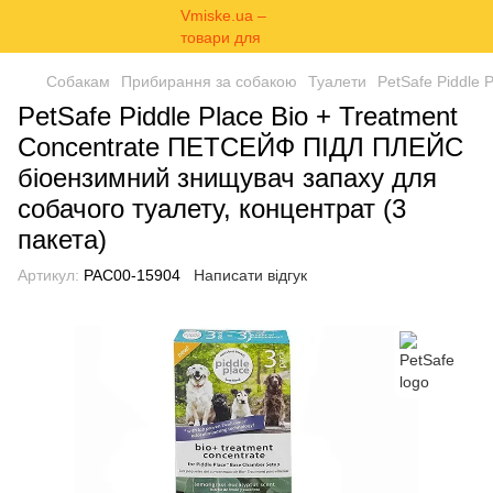
Собакам
Прибирання за собакою
Туалети
PetSafe Piddle
PetSafe Piddle Place Bio + Treatment
Concentrate ПЕТСЕЙФ ПІДЛ ПЛЕЙС
біоензимний знищувач запаху для
собачого туалету, концентрат (3
пакета)
Артикул:
PAC00-15904
Написати відгук