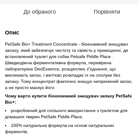
До обраного
Порівняти
Опис
PetSafe Bio+ Treatment Concentrate - біоензимний знищувач
запаху, який забезпечує чистоту та свіжість у приміщенні, де
встановлений туалет для собак Petsafe Piddle Place .
Швидкодіюча ферментативна формула, перевірена
лабораторією DeoEssence, розщеплює з"єднання, що
викликають запах, і миттєво розкладає їх на сполуки без
запаху. Тому концентрат фактично знищує неприємний запах,
а не просто маскує його.
Чому варто купити біоензимний знищувач запаху PetSafe
Bio+:
розроблений для спільного використання з туалетом для
домашніх тварин PetSafe Piddle Place;
100% натуральна формула на основі натуральних
ферментів;