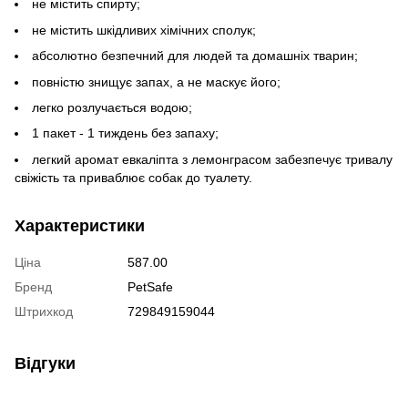
не містить спирту;
не містить шкідливих хімічних сполук;
абсолютно безпечний для людей та домашніх тварин;
повністю знищує запах, а не маскує його;
легко розлучається водою;
1 пакет - 1 тиждень без запаху;
легкий аромат евкаліпта з лемонграсом забезпечує тривалу
свіжість та приваблює собак до туалету.
Характеристики
Ціна
587.00
Бренд
PetSafe
Штрихкод
729849159044
Відгуки