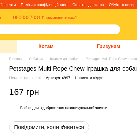
ої оферти
Політика конфіденційності
Оплата і доставка
Обмін та повер
0800337031
в
Передзвонити вам?
Котам
Гризунам
Головна
Собакам
Іграшки для собак
Petstages Multi Rope Chew Іграш
Petstages Multi Rope Chew Іграшка для собак
Немає в наявності
Артикул: 4997
Написати відгук
167 грн
Ввійти
для відображення накопичувальної знижки
%
Повідомити, коли з'явиться