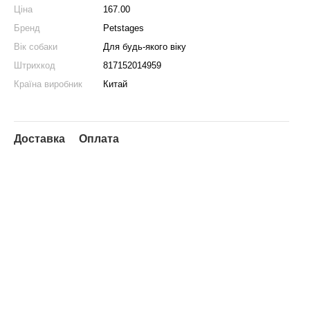
Ціна
167.00
Бренд
Petstages
Вік собаки
Для будь-якого віку
Штрихкод
817152014959
Країна виробник
Китай
Доставка
Оплата