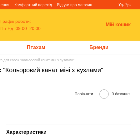
Укр
Рус
нення
Комфортний перехід
Відгуки про магазин
Графік роботи:
Мій кошик
Пн-Нд 09:00–20:00
Птахам
Бренди
ка для собак "Кольоровий канат міні з вузлами"
 "Кольоровий канат міні з вузлами"
Порівняти
В бажання
Характеристики