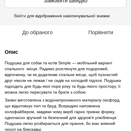
Замовити швидко
Ввійти
для відображення накопичувальної знижки
%
До обраного
Порівняти
Опис
Подушка для собак та котів Simple — мобільний варіант
спального місця. Радимо розглянути для подорожей,
відпочинку, чи як додаткове спальне місце, щоб пухнастий
друг ніколи не лежав / не сидів на холодній підлозі. Подушка
підходить для будь-якої пори року та будь-якого простору, її
можна легко пересувати та брати з собою.
Ззовні виготовлена з водонепроникного матеріалу оксфорд,
що відштовхує пил та бруд. Всередині наповнена
холофайбером, завдяки чому виріб гарно тримає форму,
одночасно зручний та безпечний для здоров’я улюбленця.
Подушка легко розбирається для прання, бо має знімний
чохол на блискавці.