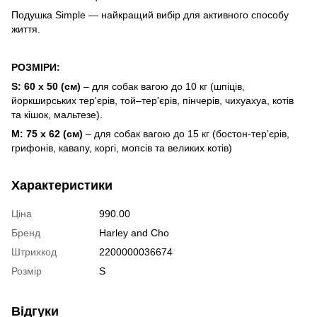
Подушка Simple — найкращий вибір для активного способу
життя.
РОЗМІРИ:
S: 60 х 50 (см)
– для собак вагою до 10 кг (шпіців,
йоркширських тер'єрів, той–тер'єрів, пінчерів, чихуахуа, котів
та кішок, мальтезе).
M: 75 х 62 (см)
– для собак вагою до 15 кг (бостон-терʼєрів,
грифонів, кавапу, коргі, мопсів та великих котів)
Характеристики
Ціна
990.00
Бренд
Harley and Cho
Штрихкод
2200000036674
Розмір
S
Відгуки