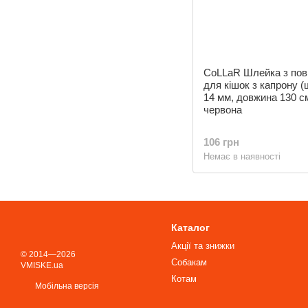
CoLLaR Шлейка з пов
для кішок з капрону 
14 мм, довжина 130 с
червона
106 грн
Немає в наявності
Каталог
Акції та знижки
© 2014—2026
Собакам
VMISKE.ua
Котам
Мобільна версія