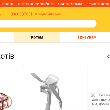
ої оферти
Політика конфіденційності
Оплата і доставка
Обмін та повер
0800337031
в
Передзвонити вам?
Котам
Гризунам
отів
С