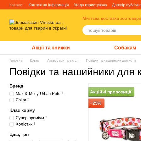
Перейти до основного контенту
Каталог
Контактна інформація
Угода користувача
Договір публічн
Блог
Про нас
Факти про TM Грандорф
Миттєва доставка зоотоварі
Акції та знижки
Собакам
Головна
Котам
Аксесуари та вигул
Повідки та нашийники для котів
Повідки та нашийники для к
Бренд
Акційні пропозиції
Max & Molly Urban Pets
1
Collar
5
−25%
Клас корму
Супер-преміум
2
Холістик
3
Ціна, грн