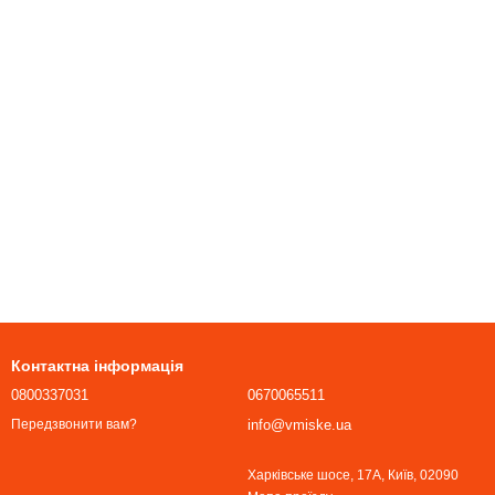
Контактна інформація
0800337031
0670065511
info@vmiske.ua
Передзвонити вам?
Харківське шосе, 17А, Київ, 02090