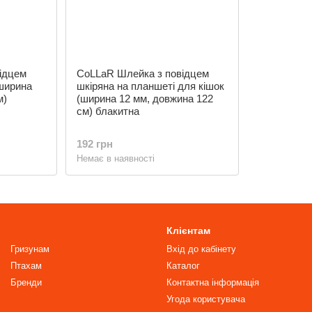
ідцем
CoLLaR Шлейка з повідцем
(ширина
шкіряна на планшеті для кішок
м)
(ширина 12 мм, довжина 122
см) блакитна
192 грн
Немає в наявності
Клієнтам
Гризунам
Вхід до кабінету
Птахам
Каталог
Бренди
Контактна інформація
Угода користувача