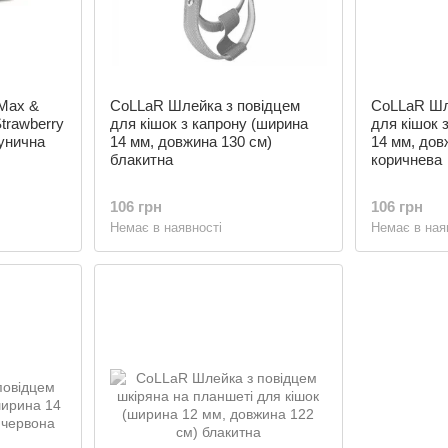
Max &
CoLLaR Шлейка з повідцем
CoLLaR Шл
Strawberry
для кішок з капрону (ширина
для кішок 
унична
14 мм, довжина 130 см)
14 мм, дов
блакитна
коричнева
106 грн
106 грн
Немає в наявності
Немає в ная