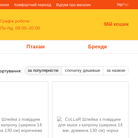
Укр
Рус
нення
Комфортний перехід
Відгуки про магазин
Графік роботи:
Мій кошик
Пн-Нд 09:00–20:00
Птахам
Бренди
за популярністю
спочатку дешевше
за назвою
ортування: