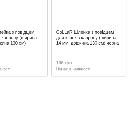
ейка з повідцем
CoLLaR Шлейка з повідцем
з капрону (ширина
для кішок з капрону (ширина
жина 130 см)
14 мм, довжина 130 см) чорна
106 грн
вності
Немає в наявності