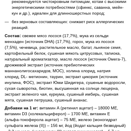
рекомендуется чистокровным питомцам, котам с высокими
энергетическими потребностями (сфинкс, саванна, мейн-
кун и др.), идеален для длинношерстных пород;
без зерновых составляющих: снижает риск аллергических
реакций.
Состав:
свежее мясо лосося (17,7%), мука из сельди
менхаден (источник DHA) (17,7%), горох, мука из лосося
(7,5%), чечевица, растительное масло, батат, льняное семя,
картофельный белок, сушеная мякоть цитрусовых, тапиока,
натуральный ароматизатор, масло лосося (источник Омега-7),
дрожжевой экстракт (источник пребиотических
маннанолигосахаридов, МОС), холина хлорид, натрия
хлорид, DL- метионин, таурин, экстракт цикория (источник
инулина, ФОС), экстракт Юкки Шидигера, сушеные водоросли,
сухая сыворотка, биотин, высушенная на солнце люцерна,
экстракт зеленого чая, куркума, сушеный имбирь, сушеная
мята, сушеная петрушка, сушеный ананас.
Добавки на 1 кг:
витамин А (ретинил ацетат) – 18000 МЕ,
витамин D3 (холекальциферол) – 1700 МЕ, витамин E
(альфа-токоферола ацетат) – 75 МЕ, железо (моногидрат
сульфата железа (II)) – 156 мг, йод (йодат кальция безводный)