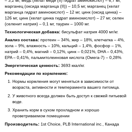
– 3,2 мг, медь (хелат меди (II) гидрат аминокислот) – 6,7 мг,
марганец (оксида марганца (II)) – 10,5 мг, марганец (хелат
марганца гидрат аминокислот) – 12 мг, цинк (оксид цинка) –
126 мг, цинк (хелат цинка гидрат аминокислот) – 27 мг, селен
(селенит натрия) – 0,1 мг, таурин – 1000 мг.
Технологическая добавка:
бисульфат натрия 4000 мг/кг.
Анализ состава:
протеин – 34%, жир – 18%, клетчатка – 4%,
зола – 9%, влажность – 10%, кальций – 1,4%, фосфор – 1%,
натрий – 0,4%, магний – 0,12%, цинк – 0,021%, DHA – 0,43%,
EPA – 0,41%, пальмитолеиновая кислота (Омега-7) – 0,28%.
Энергетическая ценность:
3693 ккал/кг.
Рекомендации по кормлению:
Нормы кормления могут меняться в зависимости от
возраста, активности и темперамента вашего питомца.
У животного всегда должен быть доступ к свежей питьевой
воде.
Хранить корм в сухом прохладном и хорошо
проветриваемом помещении
Производитель:
1st Choice, PLB International inc., Канада