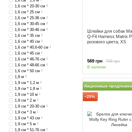
1,6 см * 1,8 м
1,6 см * 20-30 см
4
1,6 см * 25 см
1
1,6 см * 25-36 см
1
1,6 см * 30-45 см
2
1,6 см * 30-46 см
2
Шлейки для собак Ma
1,6 см * 35 см
2
Q-Fit Harness Matrix P
1,6 см * 40 см
3
розового цвета, XS
1,6 см * 40,6-60 см
1
1,6 см * 45 см
2
1,6 см * 46-76 см
1
569 грн
759 грн
1,6 см * 48-66 см
1
В наличии
1,6 см * 50 см
2
1,8 м
3
1,9 см * 1,2 м
1
Акционные предложен
1,9 см * 1,8 м
1
1,9 см * 10 м
1
−25%
1,9 см * 2 м
2
1,9 см * 20-30 см
1
1,9 см * 3 м
1
1,9 см * 43 см
1
1,9 см * 5 м
1
1,9 см * 51-76 см
1