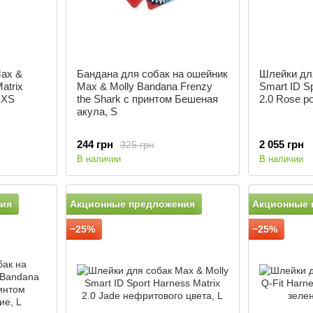
ax &
Бандана для собак на ошейник
Шлейки для
atrix
Max & Molly Bandana Frenzy
Smart ID Sp
 XS
the Shark с принтом Бешеная
2.0 Rose р
акула, S
244 грн
2 055 грн
325 грн
В наличии
В наличии
ия
Акционные предложения
Акционные 
−25%
−25%