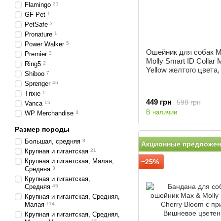
Flamingo
21
GF Pet
1
PetSafe
3
Pronature
1
Power Walker
5
Ошейник для собак M
Premier
3
Molly Smart ID Collar M
Ring5
2
Yellow желтого цвета,
Shiboo
7
Sprenger
45
Trixie
1
449 грн
598 грн
Vanca
15
В наличии
WP Merchandise
3
Размер породы
Большая, средняя
8
Акционные предложен
Крупная и гигантская
21
Крупная и гигантская, Малая,
−25%
Средняя
3
Крупная и гигантская,
Средняя
45
Крупная и гигантская, Средняя,
Малая
114
Крупная и гигантская, Средняя,