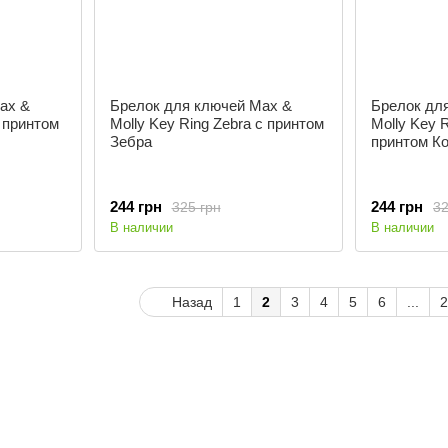
ax &
Брелок для ключей Max &
Брелок дл
с принтом
Molly Key Ring Zebra с принтом
Molly Key 
Зебра
принтом К
244 грн
244 грн
325 грн
32
В наличии
В наличии
Назад
1
2
3
4
5
6
...
2