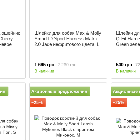
а ошейник
Шлейки для собак Max & Molly
Шлейки для
Cherry
Smart ID Sport Harness Matrix
Q-Fit Harne
невое
2.0 Jade нефритового цвета, L
Green зеле
1 695 грн
540 грн
2 260 грн
72
В наличии
В наличии
ия
Акционные предложения
Акционные 
−25%
−25%