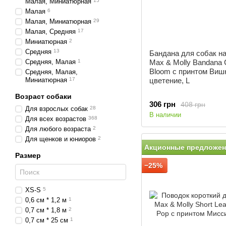
Малая, Миниатюрная
15
Малая
6
Малая, Миниатюрная
29
Малая, Средняя
17
Миниатюрная
2
Средняя
13
Бандана для собак н
Средняя, Малая
1
Max & Molly Bandana 
Bloom с принтом Виш
Средняя, Малая,
Миниатюрная
17
цветение, L
Возраст собаки
306 грн
408 грн
Для взрослых собак
28
В наличии
Для всех возрастов
368
Для любого возраста
2
Для щенков и юниоров
2
Акционные предложен
Размер
−25%
XS-S
5
0,6 см * 1,2 м
1
0,7 см * 1,8 м
2
0,7 см * 25 см
1