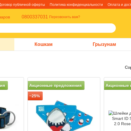
Договор публичной оферты
Политика конфиденциальности
Оплата и дос
0800337031
варов
Перезвонить вам?
Кошкам
Грызунам
Со
ия
Акционные предложения
Акционные 
−25%