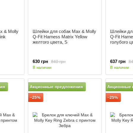
x & Molly
Шлейки для собак Max & Molly
Шлейки для
ink
Q-Fit Harness Matrix Yellow
Q-Fit Harne
желтого цвета, S
голубого ц
630 грн
637 грн
840 грн
84
В наличии
В наличии
ия
Акционные предложения
Акционные 
−25%
−25%