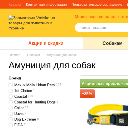
Перейти к основному контенту
Каталог
Контактная информация
Пользовательское соглашение
Отзывы о магазине
Блог
О нас
Факты про TM Грандорф
Мгновенная доставка зоото
Акции и скидки
Собакам
Главная
Собакам
Амуниция для собак
Амуниция для собак
Бренд
Акционные предложен
Max & Molly Urban Pets
154
1st Choice
1
−25%
Coastal
129
Coastal for Hunting Dogs
6
Collar
57
Davis
2
Dog Extreme
5
FIDA
7