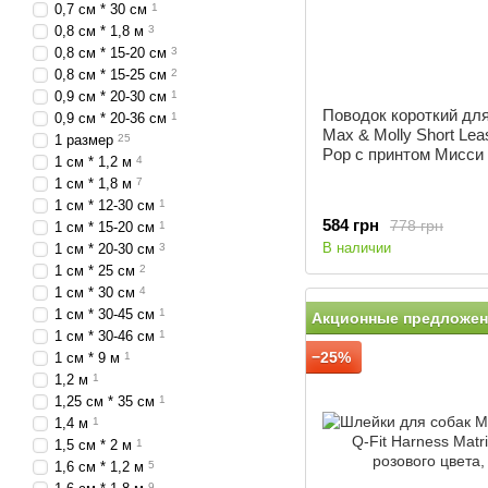
0,7 см * 30 см
1
0,8 см * 1,8 м
3
0,8 см * 15-20 см
3
0,8 см * 15-25 см
2
0,9 см * 20-30 см
1
Поводок короткий дл
0,9 см * 20-36 см
1
Max & Molly Short Lea
1 размер
25
Pop с принтом Мисси 
1 см * 1,2 м
4
1 см * 1,8 м
7
1 см * 12-30 см
1
584 грн
778 грн
1 см * 15-20 см
1
В наличии
1 см * 20-30 см
3
1 см * 25 см
2
1 см * 30 см
4
1 см * 30-45 см
1
Акционные предложен
1 см * 30-46 см
1
−25%
1 см * 9 м
1
1,2 м
1
1,25 см * 35 см
1
1,4 м
1
1,5 см * 2 м
1
1,6 см * 1,2 м
5
9