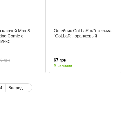
я ключей Max &
Ошейник CoLLaR х/б тесьма
Ring Comic с
"CoLLaR", оранжевый
омикс
67 грн
5 грн
В наличии
4
Вперед