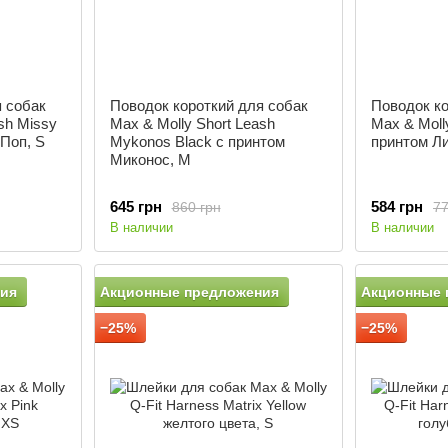
я собак
Поводок короткий для собак
Поводок ко
sh Missy
Max & Molly Short Leash
Max & Molly
Поп, S
Mykonos Black с принтом
принтом Ли
Миконос, M
645 грн
584 грн
860 грн
77
В наличии
В наличии
ия
Акционные предложения
Акционные 
−25%
−25%