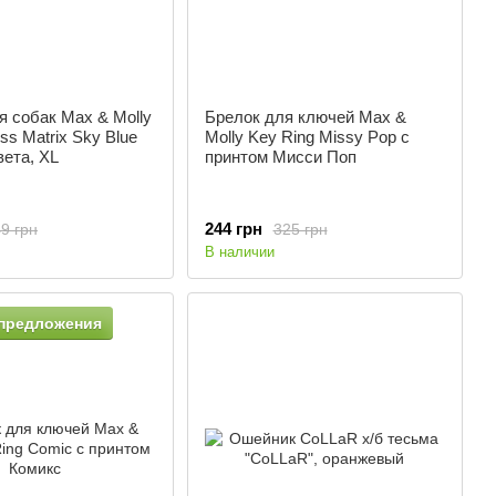
 собак Max & Molly
Брелок для ключей Max &
ss Matrix Sky Blue
Molly Key Ring Missy Pop с
вета, XL
принтом Мисси Поп
244 грн
9 грн
325 грн
В наличии
предложения