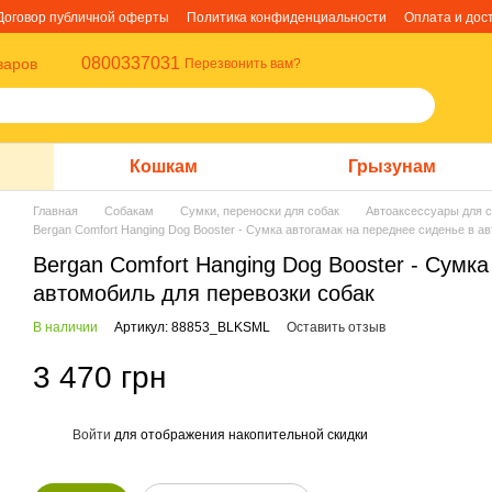
Договор публичной оферты
Политика конфиденциальности
Оплата и дос
0800337031
варов
Перезвонить вам?
Кошкам
Грызунам
Главная
Собакам
Сумки, переноски для собак
Автоаксессуары для с
Bergan Comfort Hanging Dog Booster - Сумка автогамак на переднее сиденье в а
Bergan Comfort Hanging Dog Booster - Сумк
автомобиль для перевозки собак
В наличии
Артикул: 88853_BLKSML
Оставить отзыв
3 470 грн
Войти
для отображения накопительной скидки
%