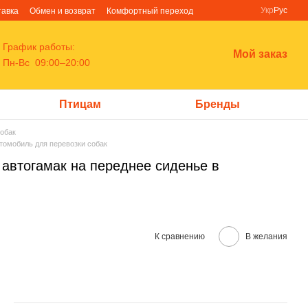
Укр
Рус
тавка
Обмен и возврат
Комфортный переход
График работы:
Мой заказ
Пн-Вс 09:00–20:00
Птицам
Бренды
обак
втомобиль для перевозки собак
а автогамак на переднее сиденье в
К сравнению
В желания