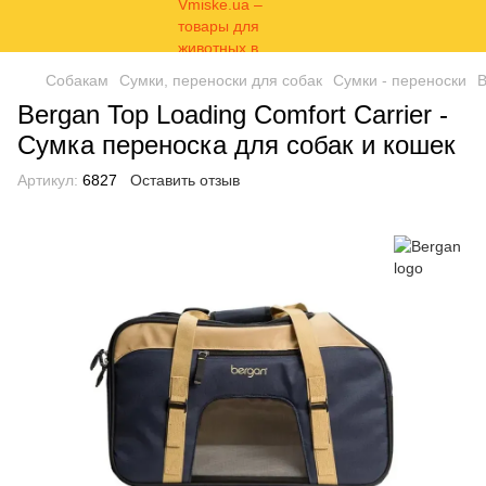
Собакам
Сумки, переноски для собак
Сумки - переноски
B
Bergan Top Loading Comfort Carrier -
Сумка переноска для собак и кошек
Артикул:
6827
Оставить отзыв